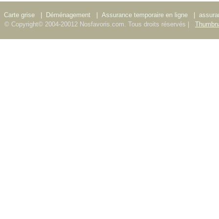
Carte grise
|
Déménagement
|
Assurance temporaire en ligne
|
assura
© Copyright© 2004-20012 Nosfavoris.com. Tous droits réservés |
Thumbna