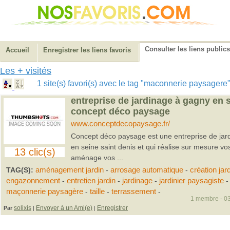
Consulter les liens publics
Accueil
Enregistrer les liens favoris
Les + visités
1 site(s) favori(s) avec le tag "maconnerie paysager
entreprise de jardinage à gagny en s
concept déco paysage
www.conceptdecopaysage.fr/
Concept déco paysage est une entreprise de jard
en seine saint denis et qui réalise sur mesure vos
13 clic(s)
aménage vos ...
TAG(S):
aménagement jardin
-
arrosage automatique
-
création jar
engazonnement
-
entretien jardin
-
jardinage
-
jardinier paysagiste
-
maçonnerie paysagère
-
taille
-
terrassement
-
1 membre - 03
solixis
Envoyer à un Ami(e)
Enregistrer
Par
|
|