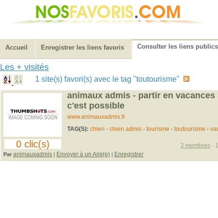
Consulter les liens publics
Accueil
Enregistrer les liens favoris
Les + visités
1 site(s) favori(s) avec le tag "toutourisme"
animaux admis - partir en vacances 
c'est possible
www.animauxadmis.fr
TAG(S):
chien
-
chien admis
-
tourisme
-
toutourisme
-
va
0 clic(s)
2 membres
- 
animauxadmis
Envoyer à un Ami(e)
Enregistrer
Par
|
|