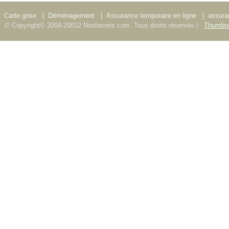
Carte grise
|
Déménagement
|
Assurance temporaire en ligne
|
assura
© Copyright© 2004-20012 Nosfavoris.com. Tous droits réservés |
Thumbna