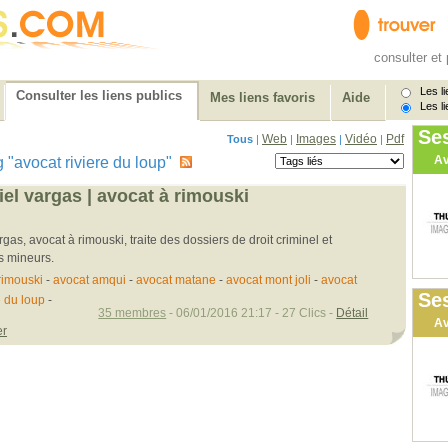
consulter et 
Les li
Consulter les liens publics
Mes liens favoris
Aide
Les li
Se
Web
Images
Vidéo
Pdf
Tous
|
|
|
|
Av
ag "avocat riviere du loup"
el vargas | avocat à rimouski
gas, avocat à rimouski, traite des dossiers de droit criminel et
es mineurs.
rimouski
-
avocat amqui
-
avocat matane
-
avocat mont joli
-
avocat
Ses
e du loup
-
35 membres
- 06/01/2016 21:17 - 27 Clics -
Détail
Av
er