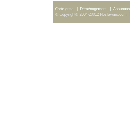
Carte grise
|
Déménagement
|
Assurance
© Copyright© 2004-20012 Nosfavoris.com. T