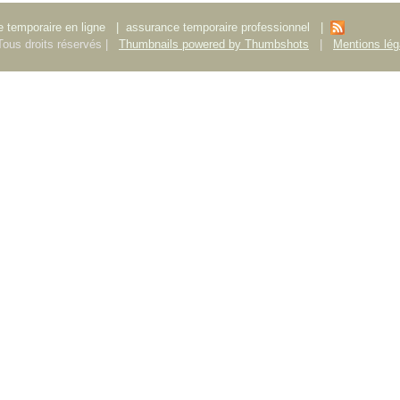
 temporaire en ligne
|
assurance temporaire professionnel
|
ous droits réservés |
Thumbnails powered by Thumbshots
|
Mentions lég