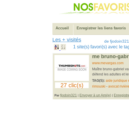
Accueil
Enregistrer les liens favoris
Les + visités
de fjodoin321
1 site(s) favori(s) avec le t
me bruno-gabri
www.mevargas.com
Maître bruno-gabriel var
défend les adultes et l
TAG(S):
aide juridique 
27 clic(s)
rimouski
-
avocat rivièr
fjodoin321
Envoyer à un Ami(e)
Enregistr
Par
|
|