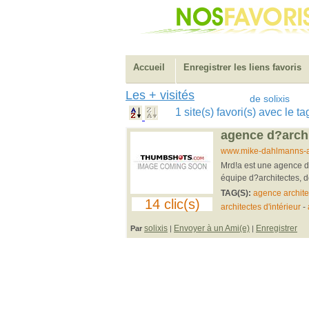
Accueil
Enregistrer les liens favoris
Les + visités
de solixis
1 site(s) favori(s) avec le 
agence d?archi
www.mike-dahlmanns-ar
Mrd!a est une agence d?
équipe d?architectes, d
TAG(S):
agence archite
14 clic(s)
architectes d'intérieur
-
solixis
Envoyer à un Ami(e)
Enregistrer
Par
|
|