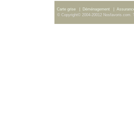
Carte grise
|
Déménagement
|
Assurance
© Copyright© 2004-20012 Nosfavoris.com. T