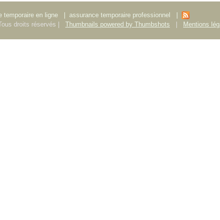
 temporaire en ligne
|
assurance temporaire professionnel
|
ous droits réservés |
Thumbnails powered by Thumbshots
|
Mentions lég