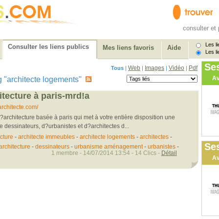
consulter et 
Les li
Consulter les liens publics
Mes liens favoris
Aide
Les li
Se
Web
Images
Vidéo
Pdf
Tous
|
|
|
|
Av
tag "architecte logements"
tecture à paris-mrd!a
chitecte.com/
architecture basée à paris qui met à votre entière disposition une
e dessinateurs, d?urbanistes et d?architectes d...
cture
-
architecte immeubles
-
architecte logements
-
architectes
-
Ses
architecture
-
dessinateurs
-
urbanisme aménagement
-
urbanistes
-
1 membre - 14/07/2014 13:54 - 14 Clics -
Détail
Av