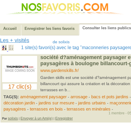
Consulter les liens publics
Accueil
Enregistrer les liens favoris
Les + visités
de solixis
1 site(s) favori(s) avec le tag "maconneries paysage
société d?aménagement paysager e
paysagères à boulogne billancourt-g
www.gardenskills.fr/
Garden skills est une société d?aménagement p
billancourt qui assure la création et la décoratio
17 clic(s)
terrasses en b...
TAG(S):
aménagement paysager
-
arrosage
-
bacs et pots jardins
-
décoration jardin
-
jardins sur mesure
-
jardins urbains
-
maçonneri
paysagères
-
terrasses en bois
-
terrasses en minérales
-
1 membre - 05
solixis
Envoyer à un Ami(e)
Enregistrer
Par
|
|