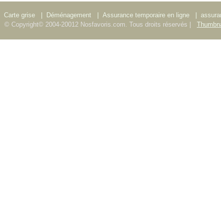
Carte grise
|
Déménagement
|
Assurance temporaire en ligne
|
assura
© Copyright© 2004-20012 Nosfavoris.com. Tous droits réservés |
Thumbna