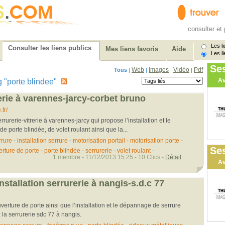
consulter et 
Les li
Consulter les liens publics
Mes liens favoris
Aide
Les li
Se
Web
Images
Vidéo
Pdf
Tous
|
|
|
|
Av
tag "porte blindee"
rerie à varennes-jarcy-corbet bruno
fr/
rurerie-vitrerie à varennes-jarcy qui propose l’installation et le
 porte blindée, de volet roulant ainsi que la...
rure
-
installation serrure
-
motorisation portail
-
motorisation porte
-
Ses
rture de porte
-
porte blindée
-
serrurerie
-
volet roulant
-
1 membre - 11/12/2013 15:25 - 10 Clics -
Détail
Av
stallation serrurerie à nangis-s.d.c 77
’ouverture de porte ainsi que l’installation et le dépannage de serrure
 la serrurerie sdc 77 à nangis.