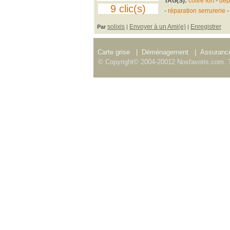
TAG(S):
coffre fort
-
dép
9 clic(s)
-
réparation serrurerie
solixis
Envoyer à un Ami(e)
Enregistrer
Par
|
|
Carte grise
|
Déménagement
|
Assurance
© Copyright© 2004-20012 Nosfavoris.com. T