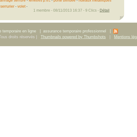
annage serrure
-
fenêtres p.v.c
-
porte blindée
-
rideaux métalliques
-
serrurier
-
volet
-
1 membre - 08/11/2013 16:37 - 9 Clics -
Détail
 temporaire en ligne
|
assurance temporaire professionnel
|
ous droits réservés |
Thumbnails powered by Thumbshots
|
Mentions lég