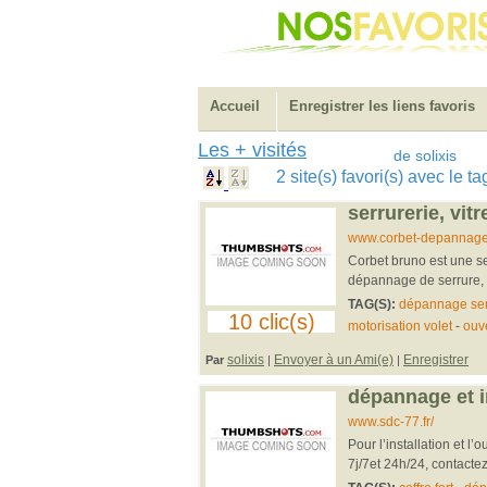
Accueil
Enregistrer les liens favoris
Les + visités
de solixis
2 site(s) favori(s) avec le 
serrurerie, vit
www.corbet-depannage.
Corbet bruno est une ser
dépannage de serrure, de
TAG(S):
dépannage ser
10 clic(s)
motorisation volet
-
ouve
solixis
Envoyer à un Ami(e)
Enregistrer
Par
|
|
dépannage et in
www.sdc-77.fr/
Pour l’installation et l
7j/7et 24h/24, contactez