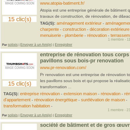
www.atopia-batiment.fr/
Atopia est une entreprise générale de bâtiment q
travaux de construction, de rénovation, de d&eac.
15 clic(s)
TAG(S):
aménagement extérieur
-
aménagement
charpente
-
construction
-
décoration extérieure
menuiserie
-
plomberie
-
rénovation
-
terrassem
1 membre - 11
solixis
Envoyer à un Ami(e)
Enregistrer
Par
|
|
entreprise de rénovation tous corps 
pavillons sous bois-pr renovation
www.pr-renovation.com/
Pr renovation est une entreprise de rénovation t
les pavillons sous bois et qui propose la réalisat
15 clic(s)
transformation ...
TAG(S):
entreprise rénovation
-
extension maison
-
rénovation
-
ré
d'appartement
-
rénovation énergétique
-
surélévation de maison
-
transformation habitation
-
1 membre - 23
solixis
Envoyer à un Ami(e)
Enregistrer
Par
|
|
société de bâtiment et de gros œuvr