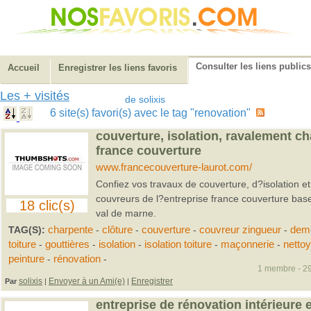
Consulter les liens publics
Accueil
Enregistrer les liens favoris
Les + visités
de solixis
6 site(s) favori(s) avec le tag "renovation"
couverture, isolation, ravalement 
france couverture
www.francecouverture-laurot.com/
Confiez vos travaux de couverture, d?isolation e
couvreurs de l?entreprise france couverture ba
18 clic(s)
val de marne.
TAG(S):
charpente
-
clôture
-
couverture
-
couvreur zingueur
-
dem
toiture
-
gouttières
-
isolation
-
isolation toiture
-
maçonnerie
-
netto
peinture
-
rénovation
-
1 membre - 29
solixis
Envoyer à un Ami(e)
Enregistrer
Par
|
|
entreprise de rénovation intérieure e