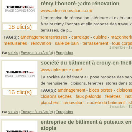
rémy l’honoré-@dm rénovation
www.adm-renovation.com/
L’entreprise de rénovation intérieure et extérie
à saint rémy l’honoré et elle propose des trav
18 clic(s)
terrasses, de p...
TAG(S):
aménagement terrasses
-
carrelage
-
cuisine
-
maçonneri
menuiseries
-
rénovation
-
salle de bain
-
terrassement
-
tous corps
1 membre - 19
solixis
Envoyer à un Ami(e)
Enregistrer
Par
|
|
société du bâtiment à crouy-en-thel
www.apluspose.com/
La société de bâtiment a+ pose propose des ser
de menuiserie : cloisons, fenêtres, stores dans to
TAG(S):
aménagement
-
blocs portes
-
cloison
16 clic(s)
cloisons sèches
-
faux plafonds
-
fenêtres
-
inst
planchers
-
rénovation
-
société du bâtiment
-
s
1 membre - 11
solixis
Envoyer à un Ami(e)
Enregistrer
Par
|
|
entreprise de bâtiment à puteaux en
atopia