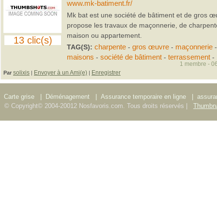
www.mk-batiment.fr/
Mk bat est une société de bâtiment et de gros œu
propose les travaux de maçonnerie, de charpent
maison ou appartement.
13 clic(s)
TAG(S):
charpente
-
gros œuvre
-
maçonnerie
maisons
-
société de bâtiment
-
terrassement
-
1 membre - 06
solixis
Envoyer à un Ami(e)
Enregistrer
Par
|
|
Carte grise
|
Déménagement
|
Assurance temporaire en ligne
|
assura
© Copyright© 2004-20012 Nosfavoris.com. Tous droits réservés |
Thumbna