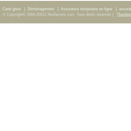
Carte grise
|
Déménagement
|
Assurance temporaire en ligne
|
assura
© Copyright© 2004-20012 Nosfavoris.com. Tous droits réservés |
Thumbna