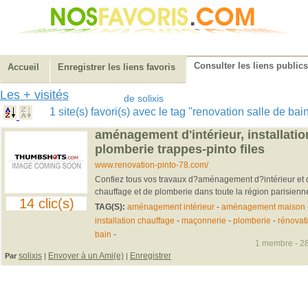
Consulter les liens publics
Accueil
Enregistrer les liens favoris
Les + visités
de solixis
1 site(s) favori(s) avec le tag "renovation salle de ba
aménagement d'intérieur, installatio
plomberie trappes-pinto files
www.renovation-pinto-78.com/
Confiez tous vos travaux d?aménagement d?intérieur et d?
chauffage et de plomberie dans toute la région parisienne 
14 clic(s)
TAG(S):
aménagement intérieur
-
aménagement maison
installation chauffage
-
maçonnerie
-
plomberie
-
rénovat
bain
-
1 membre - 28
solixis
Envoyer à un Ami(e)
Enregistrer
Par
|
|