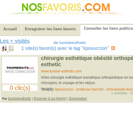
Consulter les liens publics
Accueil
Enregistrer les liens favoris
Les + visités
de tunisieesthetic
1 site(s) favori(s) avec le tag "liposuccion"
chirurgie esthétique obésité orthopé
esthetic
www.tunisie-esthetic.com
Votre chirurgie esthétique bariatrique orthopédique en tu
chirurgies, le voyage et les séjour.
0 clic(s)
TAG(S):
liposuccion
-
prothese hanche
-
rhinoplastie tuni
1 membre - 04
tunisieesthetic
Envoyer à un Ami(e)
Enregistrer
Par
|
|