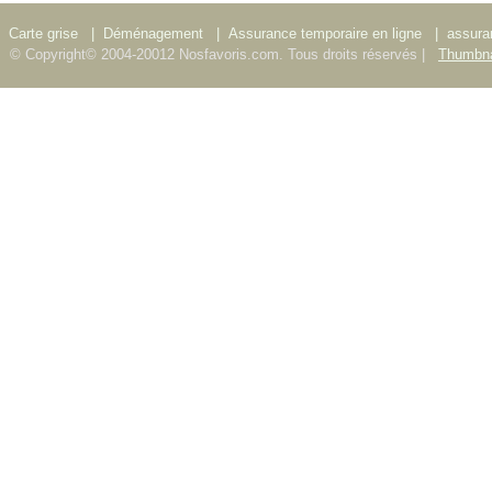
Carte grise
|
Déménagement
|
Assurance temporaire en ligne
|
assura
© Copyright© 2004-20012 Nosfavoris.com. Tous droits réservés |
Thumbna