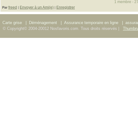
1 membre - 27
freed
Envoyer à un Ami(e)
Enregistrer
Par
|
|
Carte grise
|
Déménagement
|
Assurance temporaire en ligne
|
assura
© Copyright© 2004-20012 Nosfavoris.com. Tous droits réservés |
Thumbna