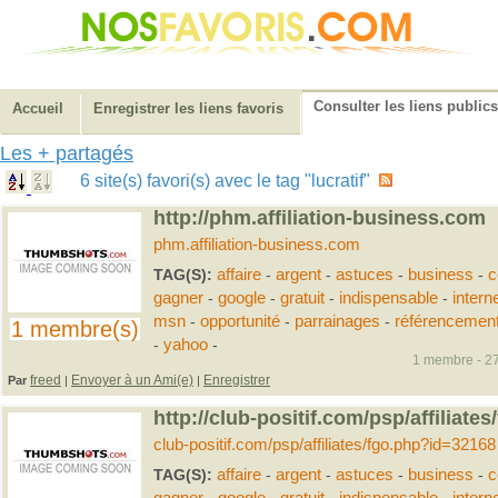
Consulter les liens publics
Accueil
Enregistrer les liens favoris
Les + partagés
6 site(s) favori(s) avec le tag "lucratif"
http://phm.affiliation-business.com
phm.affiliation-business.com
TAG(S):
affaire
-
argent
-
astuces
-
business
-
c
gagner
-
google
-
gratuit
-
indispensable
-
intern
msn
-
opportunité
-
parrainages
-
référencemen
1 membre(s)
-
yahoo
-
1 membre - 27
freed
Envoyer à un Ami(e)
Enregistrer
Par
|
|
http://club-positif.com/psp/affiliat
club-positif.com/psp/affiliates/fgo.php?id=32168
TAG(S):
affaire
-
argent
-
astuces
-
business
-
c