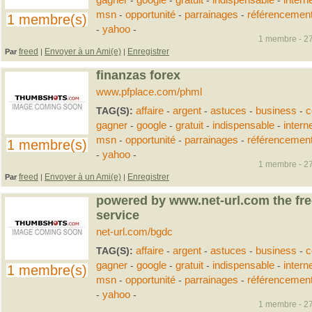
gagner
-
google
-
gratuit
-
indispensable
-
intern
msn
-
opportunité
-
parrainages
-
référencemen
1 membre(s)
-
yahoo
-
1 membre - 27
freed
Envoyer à un Ami(e)
Enregistrer
Par
|
|
finanzas forex
www.pfplace.com/phml
TAG(S):
affaire
-
argent
-
astuces
-
business
-
c
gagner
-
google
-
gratuit
-
indispensable
-
intern
msn
-
opportunité
-
parrainages
-
référencemen
1 membre(s)
-
yahoo
-
1 membre - 27
freed
Envoyer à un Ami(e)
Enregistrer
Par
|
|
powered by www.net-url.com the fre
service
net-url.com/bgdc
TAG(S):
affaire
-
argent
-
astuces
-
business
-
c
gagner
-
google
-
gratuit
-
indispensable
-
intern
1 membre(s)
msn
-
opportunité
-
parrainages
-
référencemen
-
yahoo
-
1 membre - 27