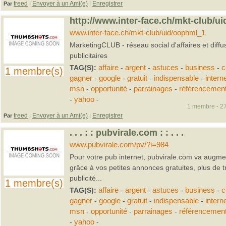
freed
Envoyer à un Ami(e)
Enregistrer
Par
|
|
http://www.inter-face.ch/mkt-club/u
www.inter-face.ch/mkt-club/uid/oophml_1
MarketingCLUB - réseau social d'affaires et diff
publicitaires
TAG(S):
affaire
-
argent
-
astuces
-
business
-
c
1 membre(s)
gagner
-
google
-
gratuit
-
indispensable
-
intern
msn
-
opportunité
-
parrainages
-
référencemen
-
yahoo
-
1 membre - 27
freed
Envoyer à un Ami(e)
Enregistrer
Par
|
|
. . . : : pubvirale.com : : . . .
www.pubvirale.com/pv/?i=984
Pour votre pub internet, pubvirale.com va augment
grâce à vos petites annonces gratuites, plus de tra
publicité...
1 membre(s)
TAG(S):
affaire
-
argent
-
astuces
-
business
-
c
gagner
-
google
-
gratuit
-
indispensable
-
intern
msn
-
opportunité
-
parrainages
-
référencemen
-
yahoo
-