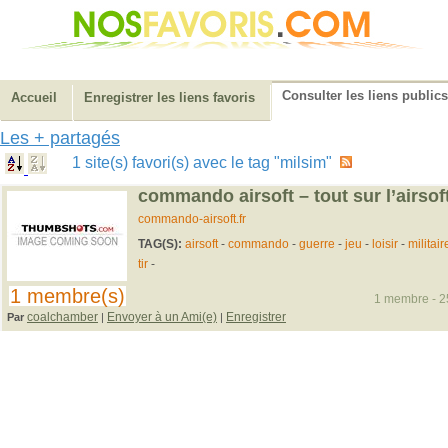
Consulter les liens publics
Accueil
Enregistrer les liens favoris
Les + partagés
1 site(s) favori(s) avec le tag "milsim"
commando airsoft – tout sur l’airsof
commando-airsoft.fr
TAG(S):
airsoft
-
commando
-
guerre
-
jeu
-
loisir
-
militair
tir
-
1 membre(s)
1 membre - 25
coalchamber
Envoyer à un Ami(e)
Enregistrer
Par
|
|