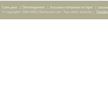
Carte grise
|
Déménagement
|
Assurance temporaire en ligne
|
assura
© Copyright© 2004-20012 Nosfavoris.com. Tous droits réservés |
Thumbna