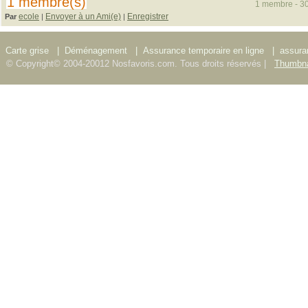
1 membre(s)
1 membre - 30
ecole
Envoyer à un Ami(e)
Enregistrer
Par
|
|
Carte grise
|
Déménagement
|
Assurance temporaire en ligne
|
assura
© Copyright© 2004-20012 Nosfavoris.com. Tous droits réservés |
Thumbna