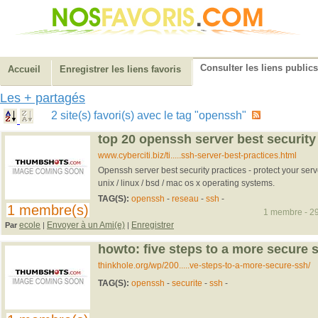
Consulter les liens publics
Accueil
Enregistrer les liens favoris
Les + partagés
2 site(s) favori(s) avec le tag "openssh"
top 20 openssh server best security
www.cyberciti.biz/ti.....ssh-server-best-practices.html
Openssh server best security practices - protect your serv
unix / linux / bsd / mac os x operating systems.
TAG(S):
openssh
-
reseau
-
ssh
-
1 membre(s)
1 membre - 29
ecole
Envoyer à un Ami(e)
Enregistrer
Par
|
|
howto: five steps to a more secure s
thinkhole.org/wp/200.....ve-steps-to-a-more-secure-ssh/
TAG(S):
openssh
-
securite
-
ssh
-