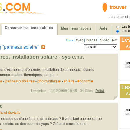
consulter et 
Les li
Consulter les liens publics
Mes liens favoris
Aide
Les li
Les
Web
Images
Vidéo
Pdf
Tous
|
|
|
|
Av
tag "panneau solaire"
es, installation solaire - sys e.n.r.
teur d'économies d'énergie. installation de panneaux solaires
neaux solaires thermiques, pompe ...
re
-
panneaux solaires
-
photovoltaique
-
solaire
-
économie
Les
1 membre - 11/12/2009 19:45 - 34 Clics -
Détail
Av
e
s-et-devis.fr/
e nounou ou d'une femme de ménage ? Il vous faut une personne
 scolaire ou des cours de yoga ? Grâce à conseils-et-d...