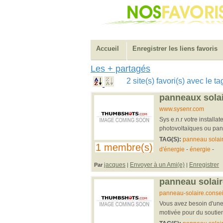
Accueil
Enregistrer les liens favoris
Les + partagés
2 site(s) favori(s) avec le 
panneaux solair
www.sysenr.com
Sys e.n.r votre installa
photovoltaïques ou pan
TAG(S):
panneau solai
1 membre(s)
d'énergie
-
énergie
-
jacques
Envoyer à un Ami(e)
Enregistrer
Par
|
|
panneau solair
panneau-solaire.conseil
Vous avez besoin d'un
motivée pour du soutien