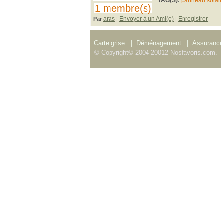
TAG(S):
panneau solai
1 membre(s)
aras
Envoyer à un Ami(e)
Enregistrer
Par
|
|
Carte grise
|
Déménagement
|
Assurance
© Copyright© 2004-20012 Nosfavoris.com. T