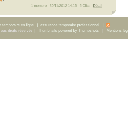
re
-
1 membre - 30/11/2012 14:15 - 5 Clics -
Détail
 temporaire en ligne
|
assurance temporaire professionnel
|
ous droits réservés |
Thumbnails powered by Thumbshots
|
Mentions lég