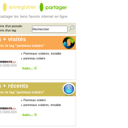
partager les liens favoris internet en ligne
ens d'un pseudo
ens d'un tag
 + visités
ec le tag "panneau solaire"
Panneaux solaires, installat
panneau solaire
 + récents
ec le tag "panneau solaire"
Panneau solaire
panneaux solaires, installat