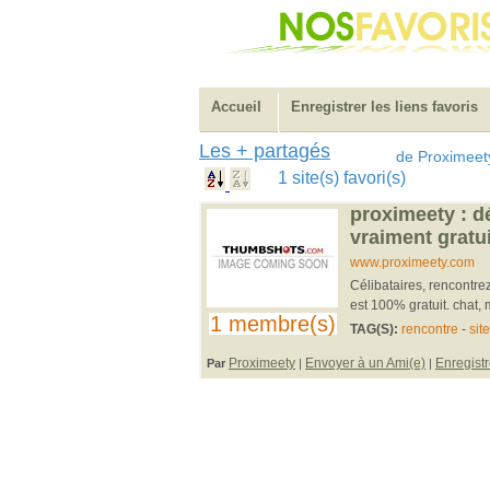
Accueil
Enregistrer les liens favoris
Les + partagés
de Proximeet
1 site(s) favori(s)
proximeety : dé
vraiment gratui
www.proximeety.com
Célibataires, rencontrez
est 100% gratuit. chat, m
1 membre(s)
TAG(S):
rencontre
-
sit
Proximeety
Envoyer à un Ami(e)
Enregistr
Par
|
|