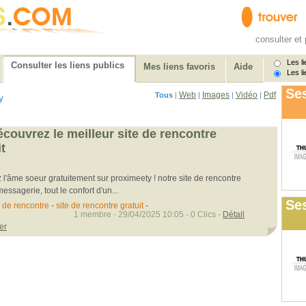
consulter et 
Les li
Consulter les liens publics
Mes liens favoris
Aide
Les li
Ses
Web
Images
Vidéo
Pdf
Tous
|
|
|
|
y
couvrez le meilleur site de rencontre
t
 l'âme soeur gratuitement sur proximeety ! notre site de rencontre
essagerie, tout le confort d'un...
Ses
e de rencontre
-
site de rencontre gratuit
-
1 membre - 29/04/2025 10:05 - 0 Clics -
Détail
er