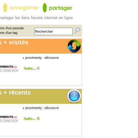
partager les liens favoris internet en ligne
ens d'un pseudo
ens d'un tag
 + visités
proximeety : découvre
 + récents
proximeety : découvre