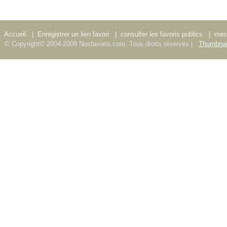
Accueil
|
Enregistrer un lien favori
|
consulter les favoris publics
|
mes 
© Copyright© 2004-2009 Nosfavoris.com. Tous droits réservés |
Thumbnai