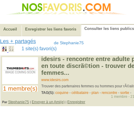
Consulter les liens publics
Accueil
Enregistrer les liens favoris
Les + partagés
de Stephanie75
1 site(s) favori(s)
idesirs - rencontre entre adulte 
en toute discrã©tion - trouver d
femmes...
www.idesirs.com
Trouver des partenaires femmes ou hommes pour rÃ©alis
1 membre(s)
TAG(S):
coquine
-
célibataire
-
plan
-
rencontre
-
sortie
-
1 membre - 21
Stephanie75
Envoyer à un Ami(e)
Enregistrer
Par
|
|