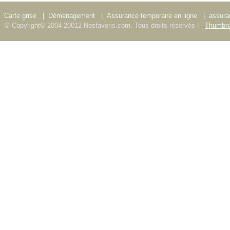
Carte grise
|
Déménagement
|
Assurance temporaire en ligne
|
assura
© Copyright© 2004-20012 Nosfavoris.com. Tous droits réservés |
Thumbna