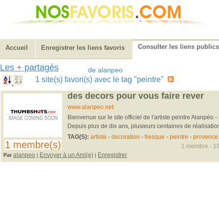
Consulter les liens publics
Accueil
Enregistrer les liens favoris
Les + partagés
de alanpeo
1 site(s) favori(s) avec le tag "peintre"
des decors pour vous faire rever
www.alanpeo.net
Bienvenue sur le site officiel de l'artiste peintre Alanpéo
Depuis plus de dix ans, plusieurs centaines de réalisations
TAG(S):
artiste
-
decoration
-
fresque
-
peintre
-
provence
1 membre(s)
1 membre - 19
alanpeo
Envoyer à un Ami(e)
Enregistrer
Par
|
|