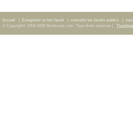
Accueil
|
Enregistrer un lien favori
|
consulter les favoris publics
|
mes 
© Copyright© 2004-2009 Nosfavoris.com. Tous droits réservés |
Thumbnai