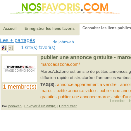
Consulter les liens publics
Accueil
Enregistrer les liens favoris
Les + partagés
de johnweb
1 site(s) favori(s)
publier une annonce gratuite - mar
marocadszone.com/
MarocAdsZone est un site de petites annonces gr
diffusion rapide et structurée d’annonces variées
TAG(S):
annonce appartement a vendre
-
annon
1 membre(s)
maroc
-
petite annonce vidéo
-
publier une ann
gratuite
-
publier une annonce maroc
-
site d’a
1 membre - 16
johnweb
Envoyer à un Ami(e)
Enregistrer
Par
|
|