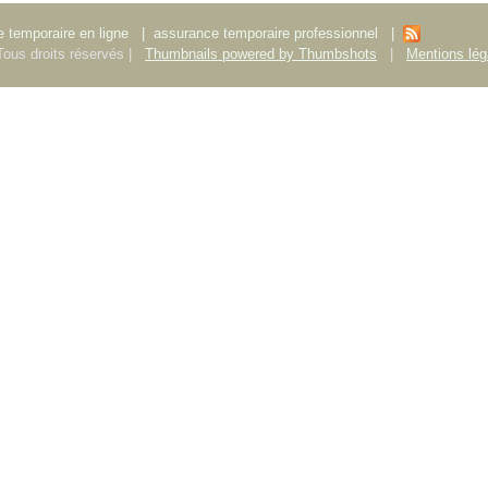
 temporaire en ligne
|
assurance temporaire professionnel
|
ous droits réservés |
Thumbnails powered by Thumbshots
|
Mentions lég