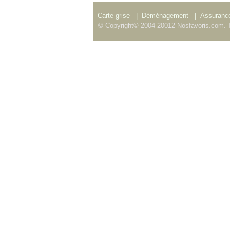
Carte grise
|
Déménagement
|
Assurance
© Copyright© 2004-20012 Nosfavoris.com. T