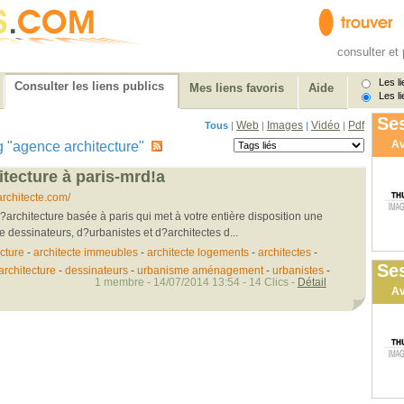
consulter et 
Les li
Consulter les liens publics
Mes liens favoris
Aide
Les li
Ses
Web
Images
Vidéo
Pdf
Tous
|
|
|
|
Av
tag "agence architecture"
tecture à paris-mrd!a
chitecte.com/
architecture basée à paris qui met à votre entière disposition une
e dessinateurs, d?urbanistes et d?architectes d...
cture
-
architecte immeubles
-
architecte logements
-
architectes
-
Ses
architecture
-
dessinateurs
-
urbanisme aménagement
-
urbanistes
-
1 membre - 14/07/2014 13:54 - 14 Clics -
Détail
Av