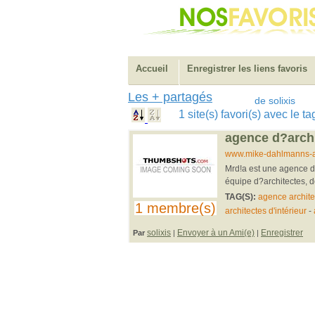
Accueil
Enregistrer les liens favoris
Les + partagés
de solixis
1 site(s) favori(s) avec le 
agence d?archi
www.mike-dahlmanns-ar
Mrd!a est une agence d?
équipe d?architectes, d
TAG(S):
agence archite
1 membre(s)
architectes d'intérieur
-
solixis
Envoyer à un Ami(e)
Enregistrer
Par
|
|