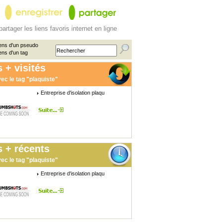
partager les liens favoris internet en ligne
ens d'un pseudo
ens d'un tag
 + visités
ec le tag "plaquiste"
Entreprise d'isolation plaqu
 + récents
ec le tag "plaquiste"
Entreprise d'isolation plaqu