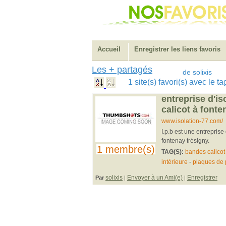
Accueil
Enregistrer les liens favoris
Les + partagés
de solixis
1 site(s) favori(s) avec le t
entreprise d'is
calicot à fonte
www.isolation-77.com/
I.p.b est une entreprise
fontenay trésigny.
1 membre(s)
TAG(S):
bandes calicot
intérieure
-
plaques de 
solixis
Envoyer à un Ami(e)
Enregistrer
Par
|
|