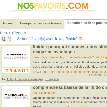
Consulter les liens publics
Accueil
Enregistrer les liens favoris
Les + récents
3 site(s) favori(s) avec le tag "libido"
libido : pourquoi sommes-nous plus «
magazine avantages
www.magazine-avantag.....us-plus-hot-l-ete,101,7472.as
L’été c’est bien connu, la libido fait un bond. avec un petit 
des cigales dans les arbres, on est plus détendue, moins s
22/04/2010
TAG(S):
ete
-
flirt
-
libido
-
plus hot
-
rencontre chaude
-
s
1 membre - 22
flirtfair
Envoyer à un Ami(e)
Enregistrer
Par
|
|
comprendre la baisse de la libido c
libido-femme.net/
Un guide pratique sur les problèmes sexuels féminins et 
femme. des conseils d'experts et des informations intéress