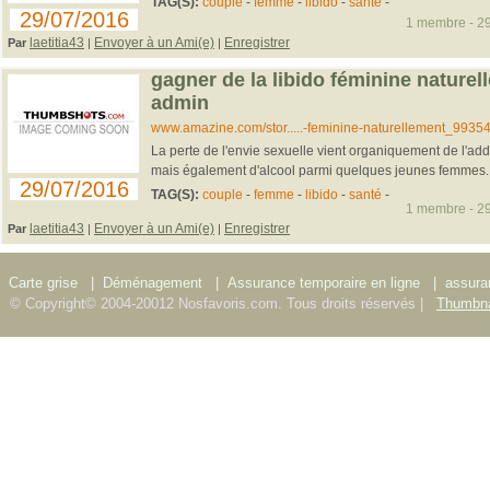
TAG(S):
couple
-
femme
-
libido
-
santé
-
29/07/2016
1 membre - 29
laetitia43
Envoyer à un Ami(e)
Enregistrer
Par
|
|
gagner de la libido féminine naturel
admin
www.amazine.com/stor.....-feminine-naturellement_9935
La perte de l'envie sexuelle vient organiquement de l'ad
mais également d'alcool parmi quelques jeunes femmes..
29/07/2016
TAG(S):
couple
-
femme
-
libido
-
santé
-
1 membre - 29
laetitia43
Envoyer à un Ami(e)
Enregistrer
Par
|
|
Carte grise
|
Déménagement
|
Assurance temporaire en ligne
|
assura
© Copyright© 2004-20012 Nosfavoris.com. Tous droits réservés |
Thumbna