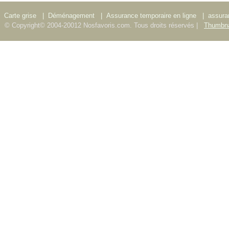
Carte grise
|
Déménagement
|
Assurance temporaire en ligne
|
assura
© Copyright© 2004-20012 Nosfavoris.com. Tous droits réservés |
Thumbna