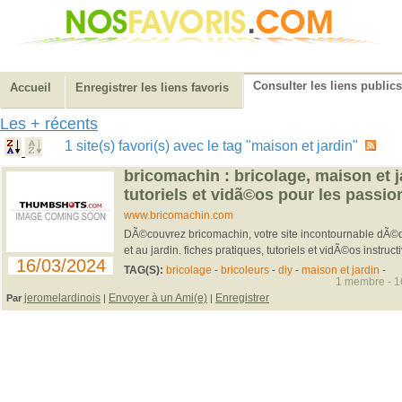
Consulter les liens publics
Accueil
Enregistrer les liens favoris
Les + récents
1 site(s) favori(s) avec le tag "maison et jardin"
bricomachin : bricolage, maison et ja
tutoriels et vidã©os pour les passi
www.bricomachin.com
DÃ©couvrez bricomachin, votre site incontournable dÃ©
et au jardin. fiches pratiques, tutoriels et vidÃ©os instruct
16/03/2024
TAG(S):
bricolage
-
bricoleurs
-
diy
-
maison et jardin
-
1 membre - 16
jeromelardinois
Envoyer à un Ami(e)
Enregistrer
Par
|
|