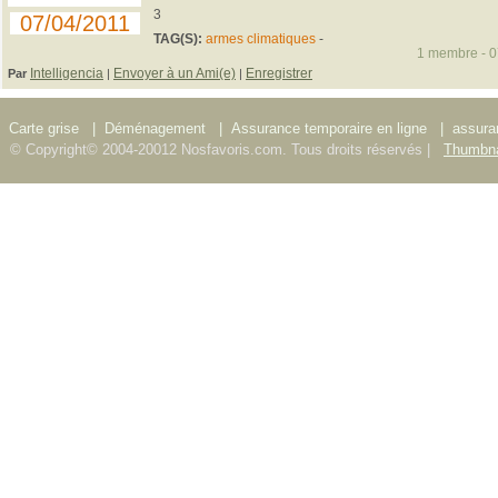
3
07/04/2011
TAG(S):
armes climatiques
-
1 membre - 07
Intelligencia
Envoyer à un Ami(e)
Enregistrer
Par
|
|
Carte grise
|
Déménagement
|
Assurance temporaire en ligne
|
assura
© Copyright© 2004-20012 Nosfavoris.com. Tous droits réservés |
Thumbna