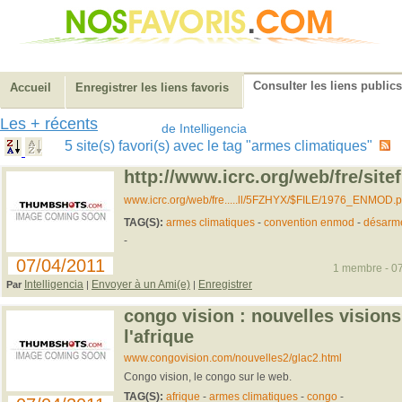
Consulter les liens publics
Accueil
Enregistrer les liens favoris
Les + récents
de Intelligencia
5 site(s) favori(s) avec le tag "armes climatiques"
http://www.icrc.org/web/fre/site
www.icrc.org/web/fre.....ll/5FZHYX/$FILE/1976_ENMOD.p
TAG(S):
armes climatiques
-
convention enmod
-
désarm
-
07/04/2011
1 membre - 07
Intelligencia
Envoyer à un Ami(e)
Enregistrer
Par
|
|
congo vision : nouvelles visions
l'afrique
www.congovision.com/nouvelles2/glac2.html
Congo vision, le congo sur le web.
TAG(S):
afrique
-
armes climatiques
-
congo
-