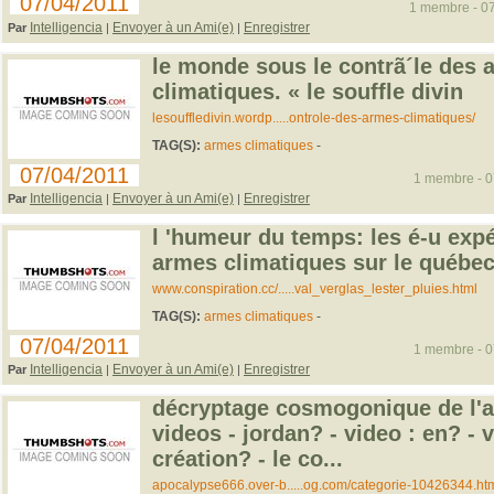
07/04/2011
1 membre - 07
Intelligencia
Envoyer à un Ami(e)
Enregistrer
Par
|
|
le monde sous le contrã´le des 
climatiques. « le souffle divin
lesouffledivin.wordp.....ontrole-des-armes-climatiques/
TAG(S):
armes climatiques
-
07/04/2011
1 membre - 07
Intelligencia
Envoyer à un Ami(e)
Enregistrer
Par
|
|
l 'humeur du temps: les é-u exp
armes climatiques sur le québec
www.conspiration.cc/.....val_verglas_lester_pluies.html
TAG(S):
armes climatiques
-
07/04/2011
1 membre - 07
Intelligencia
Envoyer à un Ami(e)
Enregistrer
Par
|
|
décryptage cosmogonique de l'a
videos - jordan? - video : en? - v
création? - le co...
apocalypse666.over-b.....og.com/categorie-10426344.ht