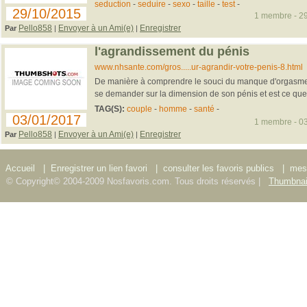
seduction
-
seduire
-
sexo
-
taille
-
test
-
29/10/2015
1 membre - 29
Pello858
Envoyer à un Ami(e)
Enregistrer
Par
|
|
l'agrandissement du pénis
www.nhsante.com/gros.....ur-agrandir-votre-penis-8.html
De manière à comprendre le souci du manque d'orgasme
se demander sur la dimension de son pénis et est ce que 
TAG(S):
couple
-
homme
-
santé
-
03/01/2017
1 membre - 03
Pello858
Envoyer à un Ami(e)
Enregistrer
Par
|
|
Accueil
|
Enregistrer un lien favori
|
consulter les favoris publics
|
mes 
© Copyright© 2004-2009 Nosfavoris.com. Tous droits réservés |
Thumbnai