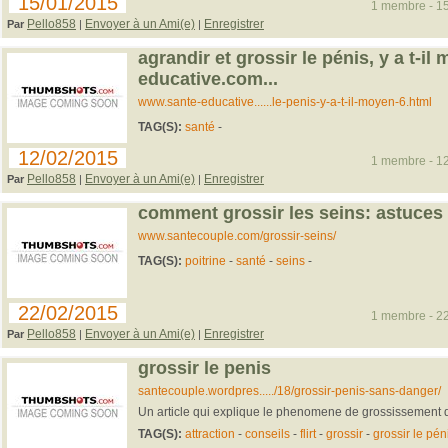
15/01/2015
1 membre - 15
Pello858
Envoyer à un Ami(e)
Enregistrer
Par
|
|
agrandir et grossir le pénis, y a t-il
educative.com...
www.sante-educative......le-penis-y-a-t-il-moyen-6.html
TAG(S):
santé
-
12/02/2015
1 membre - 12
Pello858
Envoyer à un Ami(e)
Enregistrer
Par
|
|
comment grossir les seins: astuces
www.santecouple.com/grossir-seins/
TAG(S):
poitrine
-
santé
-
seins
-
22/02/2015
1 membre - 22
Pello858
Envoyer à un Ami(e)
Enregistrer
Par
|
|
grossir le penis
santecouple.wordpres...../18/grossir-penis-sans-danger/
Un article qui explique le phenomene de grossissement 
TAG(S):
attraction
-
conseils
-
flirt
-
grossir
-
grossir le pén