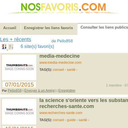
Consulter les liens publics
Accueil
Enregistrer les liens favoris
Les + récents
de Pello858
6 site(s) favori(s)
media-medecine
www.media-medecine.com
TAG(S):
conseil
-
santé
-
07/01/2015
1 membre - 07
Pello858
Envoyer à un Ami(e)
Enregistrer
Par
|
|
la science s'oriente vers les substa
recherches-sante.com
www.recherches-sante.com
TAG(S):
conseil
-
guide
-
santé
-