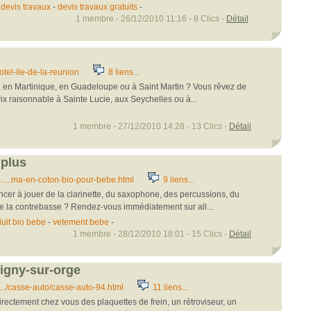
-
devis travaux
-
devis travaux gratuits
-
1 membre - 26/12/2010 11:16 - 8 Clics -
Détail
tel-ile-de-la-reunion
8 liens...
a en Martinique, en Guadeloupe ou à Saint Martin ? Vous rêvez de
ix raisonnable à Sainte Lucie, aux Seychelles ou à...
1 membre - 27/12/2010 14:28 - 13 Clics -
Détail
 plus
...ma-en-coton-bio-pour-bebe.html
9 liens...
er à jouer de la clarinette, du saxophone, des percussions, du
e la contrebasse ? Rendez-vous immédiatement sur all...
uit bio bebe
-
vetement bebe
-
1 membre - 28/12/2010 18:01 - 15 Clics -
Détail
igny-sur-orge
../casse-auto/casse-auto-94.html
11 liens...
irectement chez vous des plaquettes de frein, un rétroviseur, un