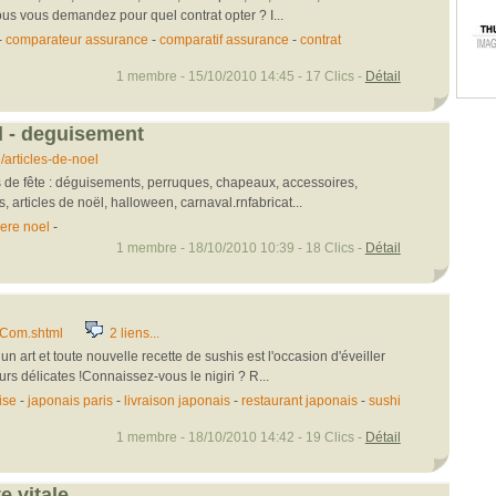
ous vous demandez pour quel contrat opter ? I...
-
comparateur assurance
-
comparatif assurance
-
contrat
1 membre - 15/10/2010 14:45 - 17 Clics -
Détail
el - deguisement
articles-de-noel
es de fête : déguisements, perruques, chapeaux, accessoires,
s, articles de noël, halloween, carnaval.rnfabricat...
ere noel
-
1 membre - 18/10/2010 10:39 - 18 Clics -
Détail
eCom.shtml
2 liens...
un art et toute nouvelle recette de sushis est l'occasion d'éveiller
rs délicates !Connaissez-vous le nigiri ? R...
ise
-
japonais paris
-
livraison japonais
-
restaurant japonais
-
sushi
1 membre - 18/10/2010 14:42 - 19 Clics -
Détail
e vitale