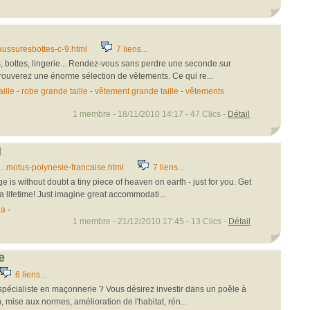
ussuresbottes-c-9.html
7 liens...
 bottes, lingerie... Rendez-vous sans perdre une seconde sur
rouverez une énorme sélection de vêtements. Ce qui re...
ille
-
robe grande taille
-
vêtement grande taille
-
vêtements
1 membre - 18/11/2010 14:17 - 47 Clics -
Détail
g
..motus-polynesie-francaise.html
7 liens...
is without doubt a tiny piece of heaven on earth - just for you. Get
 a lifetime! Just imagine great accommodati...
oa
-
1 membre - 21/12/2010 17:45 - 13 Clics -
Détail
e
6 liens...
pécialiste en maçonnerie ? Vous désirez investir dans un poêle à
 mise aux normes, amélioration de l'habitat, rén...