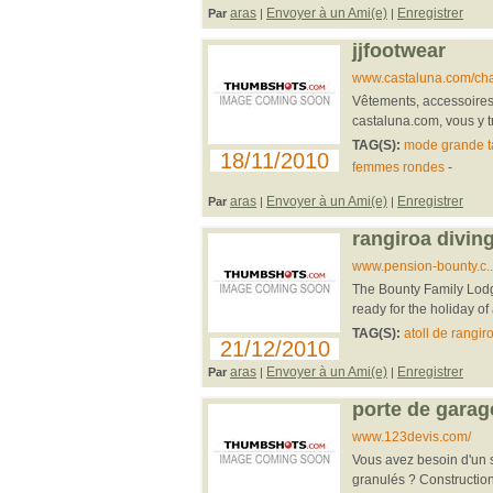
aras
Envoyer à un Ami(e)
Enregistrer
Par
|
|
jjfootwear
www.castaluna.com/cha
Vêtements, accessoires,
castaluna.com, vous y t
TAG(S):
mode grande ta
18/11/2010
femmes rondes
-
aras
Envoyer à un Ami(e)
Enregistrer
Par
|
|
rangiroa divin
www.pension-bounty.c...
The Bounty Family Lodge 
ready for the holiday of
TAG(S):
atoll de rangir
21/12/2010
aras
Envoyer à un Ami(e)
Enregistrer
Par
|
|
porte de garag
www.123devis.com/
Vous avez besoin d'un s
granulés ? Construction,