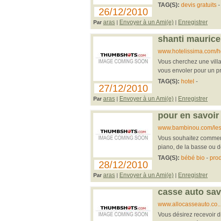
TAG(S):
devis gratuits
26/12/2010
aras
Envoyer à un Ami(e)
Enregistrer
Par
|
|
shanti maurice
www.hotelissima.com/ho
Vous cherchez une vill
vous envoler pour un pr
TAG(S):
hotel
-
27/12/2010
aras
Envoyer à un Ami(e)
Enregistrer
Par
|
|
pour en savoir
www.bambinou.com/les..
Vous souhaitez commenc
piano, de la basse ou d
TAG(S):
bébé bio
-
prod
28/12/2010
aras
Envoyer à un Ami(e)
Enregistrer
Par
|
|
casse auto sav
www.allocasseauto.co...
Vous désirez recevoir d