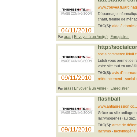
www.trouvea.fr/jardina
Dépannage informatique, 
chant, femme de ménage
TAG(S):
aide à domicil
04/11/2010
aras
Envoyer à un Ami(e)
Enregistrer
Par
|
|
http://socialc
socialcommerce.lidoli.
Lidoli vous permet de re
votre site tout en amÃ©
TAG(S):
avis d'internau
09/11/2010
référencement
-
social
aras
Envoyer à un Ami(e)
Enregistrer
Par
|
|
flashball
www.antiagression.co..
Grâce au site antiagres
lacrymogènes (au gaz, a
TAG(S):
arme de défen
09/11/2010
lacrymo
-
lacrymogène