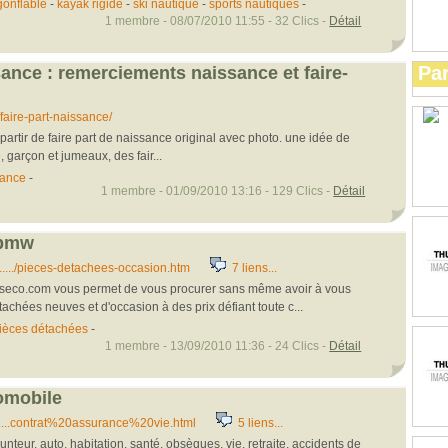
gonflable
-
kayak rigide
-
ski nautique
-
sports nautiques
-
1 membre - 08/07/2010 11:55 - 32 Clics -
Détail
Par
sance : remerciements naissance et faire-
aire-part-naissance/
partir de faire part de naissance original avec photo. une idée de
e, garçon et jumeaux, des fair...
sance
-
1 membre - 01/09/2010 13:16 - 129 Clics -
Détail
 bmw
.../pieces-detachees-occasion.htm
7 liens...
eseco.com vous permet de vous procurer sans même avoir à vous
achées neuves et d'occasion à des prix défiant toute c...
ièces détachées
-
1 membre - 13/09/2010 11:36 - 24 Clics -
Détail
omobile
....contrat%20assurance%20vie.html
5 liens...
teur, auto, habitation, santé, obsèques, vie, retraite, accidents de