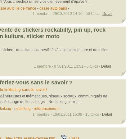
? Vous cherchez un service d'enlèvement d'épave ? ...
sse auto ile de france
-
casse auto paris
-
1 membre - 29/12/2010 14:10 - 56 Clics -
Détail
nte de stickers rockabilly, pin up, rock
om kulture, sticker moto
stickers, autocllants, adhesif liés à la kustom kulture et au milieu
1 membre - 07/01/2011 13:51 - 6 Clics -
Détail
 feriez-vous sans le savoir ?
-du-linkbating-sans-le-savoir/
s généralistes et thématiques, réseaux sociaux, communiqués de
ms, échange de liens, blogs... Net-linking.com tir...
linking
-
netlinking
-
référencement
-
1 membre - 10/01/2011 15:08 - 15 Clics -
Détail
e
..ble-jardin,,resine-tressee.htm
7 liens...