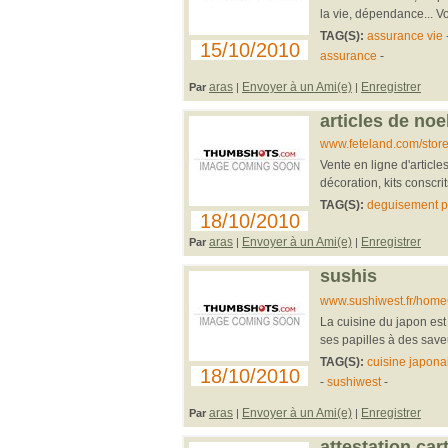
la vie, dépendance... V
TAG(S):
assurance vie
15/10/2010
assurance
-
aras
Envoyer à un Ami(e)
Enregistrer
Par
|
|
articles de no
www.feteland.com/store/
Vente en ligne d'articl
décoration, kits conscrit
TAG(S):
deguisement p
18/10/2010
aras
Envoyer à un Ami(e)
Enregistrer
Par
|
|
sushis
www.sushiwest.fr/hom
La cuisine du japon est 
ses papilles à des saveu
TAG(S):
cuisine japona
18/10/2010
-
sushiwest
-
aras
Envoyer à un Ami(e)
Enregistrer
Par
|
|
attestation cart