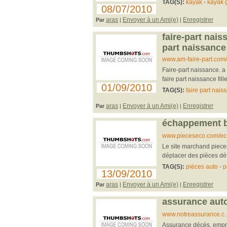
TAG(S):
kayak
-
kayak 
08/07/2010
aras
Envoyer à un Ami(e)
Enregistrer
Par
|
|
faire-part nais
part naissance
www.am-faire-part.com/f
Faire-part naissance. a 
faire part naissance fill
01/09/2010
TAG(S):
faire part nais
aras
Envoyer à un Ami(e)
Enregistrer
Par
|
|
échappement
www.pieceseco.com/ec..
Le site marchand piec
déplacer des pièces dét
TAG(S):
pièces auto
-
p
13/09/2010
aras
Envoyer à un Ami(e)
Enregistrer
Par
|
|
assurance aut
www.notreassurance.c.
Assurance décès, emprun