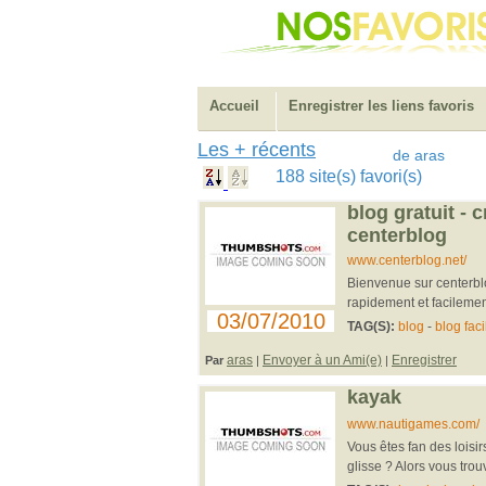
Accueil
Enregistrer les liens favoris
Les + récents
de aras
188 site(s) favori(s)
blog gratuit - c
centerblog
www.centerblog.net/
Bienvenue sur centerblo
rapidement et facilement
03/07/2010
TAG(S):
blog
-
blog faci
aras
Envoyer à un Ami(e)
Enregistrer
Par
|
|
kayak
www.nautigames.com/
Vous êtes fan des loisi
glisse ? Alors vous trou