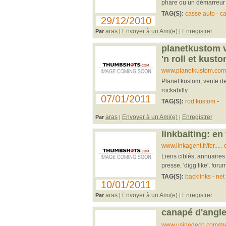
phare ou un démarreur 
TAG(S):
casse auto
-
ca
29/12/2010
aras
Envoyer à un Ami(e)
Enregistrer
Par
|
|
planetkustom ve
'n roll et kust
www.planetkustom.com
Planet kustom, vente de 
rockabilly
07/01/2011
TAG(S):
rod kustom
-
aras
Envoyer à un Ami(e)
Enregistrer
Par
|
|
linkbaiting: en
www.linkagent.fr/fer.....
Liens ciblés, annuaire
presse, 'digg like', foru
TAG(S):
backlinks
-
net 
10/01/2011
aras
Envoyer à un Ami(e)
Enregistrer
Par
|
|
canapé d'angl
www.usinedeco.com/me...