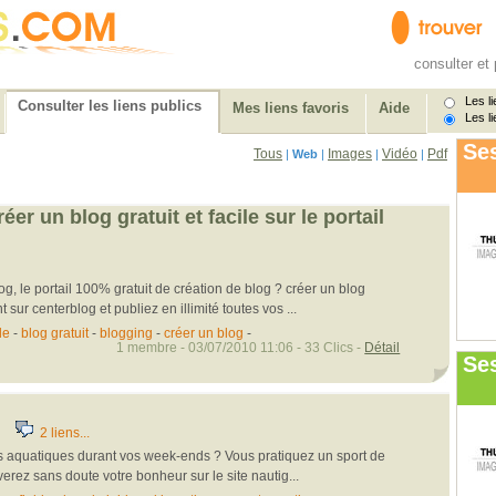
consulter et 
Les li
Consulter les liens publics
Mes liens favoris
Aide
Les li
Ses
Tous
Images
Vidéo
Pdf
|
Web
|
|
|
réer un blog gratuit et facile sur le portail
g, le portail 100% gratuit de création de blog ? créer un blog
 sur centerblog et publiez en illimité toutes vos ...
le
-
blog gratuit
-
blogging
-
créer un blog
-
1 membre - 03/07/2010 11:06 - 33 Clics -
Détail
Se
2 liens...
rs aquatiques durant vos week-ends ? Vous pratiquez un sport de
verez sans doute votre bonheur sur le site nautig...