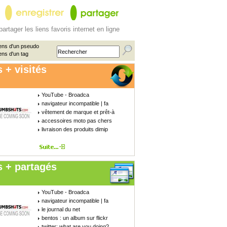
partager les liens favoris internet en ligne
ens d'un pseudo
ens d'un tag
 + visités
YouTube - Broadca
navigateur incompatible | fa
vêtement de marque et prêt-à
accessoires moto pas chers
livraison des produits dimip
s + partagés
YouTube - Broadca
navigateur incompatible | fa
le journal du net
bentos : un album sur flickr
twitter: what are you doing?