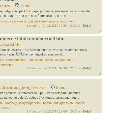
ge/S135
7 liens...
baby-sitter, petit bricolage, jardinage, soutien scolaire, cours de
, nounou... Pour une aide à domicile ou des se...
e
-
cesu
-
services à domicile
-
services à la personne
-
1 membre - 04/11/2010 12:56 - 18 Clics -
Détail
ommerce.lidoli.com/accueil.htm
com/accueil.htm
cueillir les avis et les Ã©valuations de vos clients directement sur
liorant son rÃ©fÃ©rencement et en son taux d...
tes
-
commentaires.
-
fidélisation
-
lidoli
-
longue traine
-
 commerce
-
1 membre - 09/11/2010 09:38 - 22 Clics -
Détail
...uits.cfm?code_lg=lg_fr&type=14
5 liens...
sion.com, vous trouverez tout pour vous défendre : bombes
u gel ou au poivre), poings électriques, tasers, matraqu...
se
-
bombe(s) lacrymogène(s)
-
bombe anti agression
-
bombe
-
taser
-
1 membre - 09/11/2010 18:06 - 15 Clics -
Détail