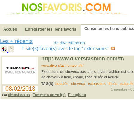
Consulter les liens publics
Accueil
Enregistrer les liens favoris
Les + récents
de diversfashion
1 site(s) favori(s) avec le tag "extensions"
http://www.diversfashion.com/fr/
www.diversfashion.com/fr/
Extensions de cheveux pas chers, divers fashion est spéc
de cheveux à froid, chaud, lisse, frisée et bouclé.
TAG(S):
bouclés
-
cheveux
-
extensions
-
frisés
-
naturels
08/02/2013
1 membre - 08
diversfashion
Envoyer à un Ami(e)
Enregistrer
Par
|
|