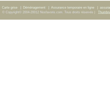
Carte grise
|
Déménagement
|
Assurance temporaire en ligne
|
assura
© Copyright© 2004-20012 Nosfavoris.com. Tous droits réservés |
Thumbna