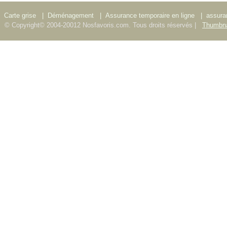
Carte grise
|
Déménagement
|
Assurance temporaire en ligne
|
assura
© Copyright© 2004-20012 Nosfavoris.com. Tous droits réservés |
Thumbna