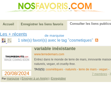
Consulter les liens publics
Accueil
Enregistrer les liens favoris
Les + récents
de marquise
1 site(s) favori(s) avec le tag "cosmetiques"
variable inéxistante
www.terredemars.com
Entrez dans le monde de terre de mars, innovante mais
naturels, vegan, et cruelty-free.
TAG(S):
cosmétiques
-
naturels
-
terre de mars
-
vegan
-
20/08/2024
7 membres
- 
marquise
Envoyer à un Ami(e)
Enregistrer
Par
|
|