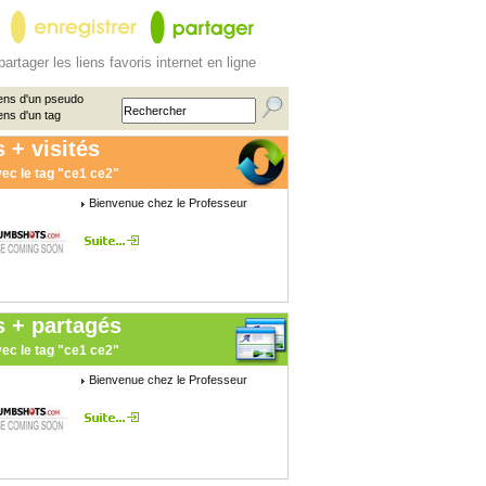
partager les liens favoris internet en ligne
ens d'un pseudo
ens d'un tag
 + visités
ec le tag "ce1 ce2"
Bienvenue chez le Professeur
s + partagés
ec le tag "ce1 ce2"
Bienvenue chez le Professeur