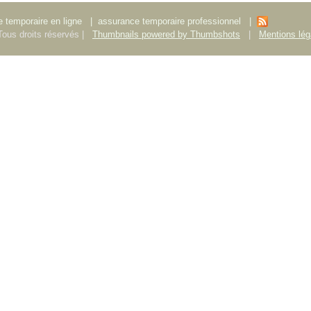
 temporaire en ligne
|
assurance temporaire professionnel
|
ous droits réservés |
Thumbnails powered by Thumbshots
|
Mentions lég