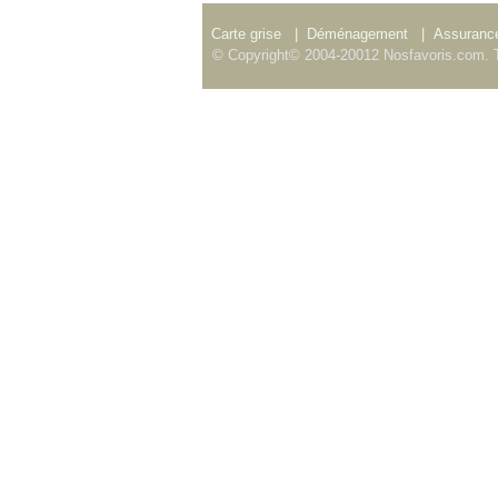
Carte grise
|
Déménagement
|
Assurance
© Copyright© 2004-20012 Nosfavoris.com. T