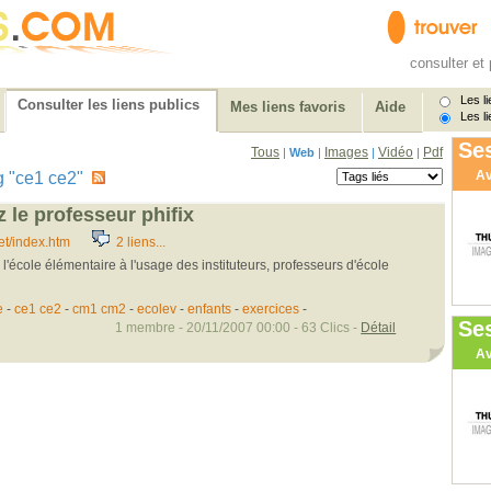
consulter et 
Les li
Consulter les liens publics
Mes liens favoris
Aide
Les li
Ses
Tous
Images
Vidéo
Pdf
|
Web
|
|
|
Av
tag "ce1 ce2"
 le professeur phifix
et/index.htm
2 liens...
l'école élémentaire à l'usage des instituteurs, professeurs d'école
e
-
ce1 ce2
-
cm1 cm2
-
ecolev
-
enfants
-
exercices
-
Se
1 membre - 20/11/2007 00:00 - 63 Clics -
Détail
Av