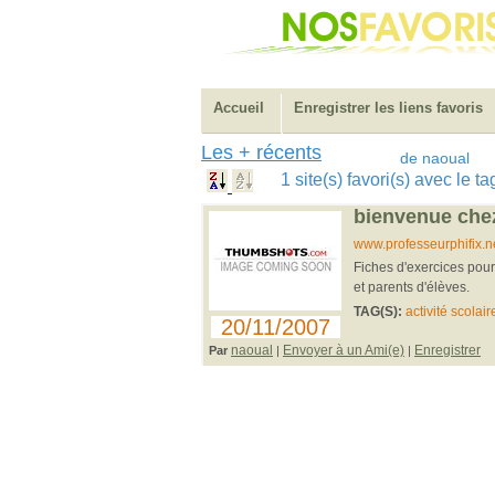
Accueil
Enregistrer les liens favoris
Les + récents
de naoual
1 site(s) favori(s) avec le 
bienvenue chez
www.professeurphifix.n
Fiches d'exercices pour 
et parents d'élèves.
TAG(S):
activité scolair
20/11/2007
naoual
Envoyer à un Ami(e)
Enregistrer
Par
|
|