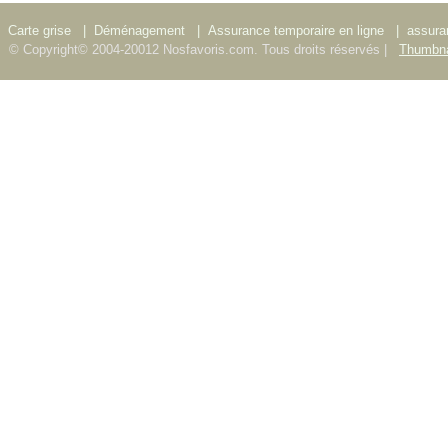
Carte grise
|
Déménagement
|
Assurance temporaire en ligne
|
assura
© Copyright© 2004-20012 Nosfavoris.com. Tous droits réservés |
Thumbna