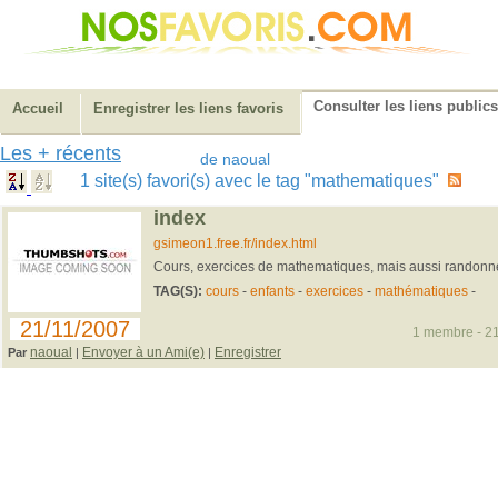
Consulter les liens publics
Accueil
Enregistrer les liens favoris
Les + récents
de naoual
1 site(s) favori(s) avec le tag "mathematiques"
index
gsimeon1.free.fr/index.html
Cours, exercices de mathematiques, mais aussi randonnes
TAG(S):
cours
-
enfants
-
exercices
-
mathématiques
-
21/11/2007
1 membre - 21
naoual
Envoyer à un Ami(e)
Enregistrer
Par
|
|