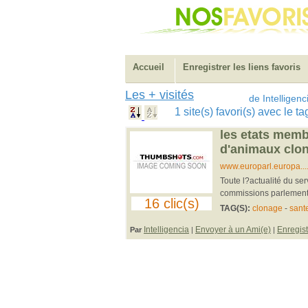
Accueil
Enregistrer les liens favoris
Les + visités
de Intelligenc
1 site(s) favori(s) avec le 
les etats membr
d'animaux clo
www.europarl.europa.
Toute l?actualité du se
commissions parlementa
16 clic(s)
TAG(S):
clonage
-
sant
Intelligencia
Envoyer à un Ami(e)
Enregist
Par
|
|