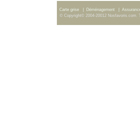
Carte grise
|
Déménagement
|
Assurance
© Copyright© 2004-20012 Nosfavoris.com. T