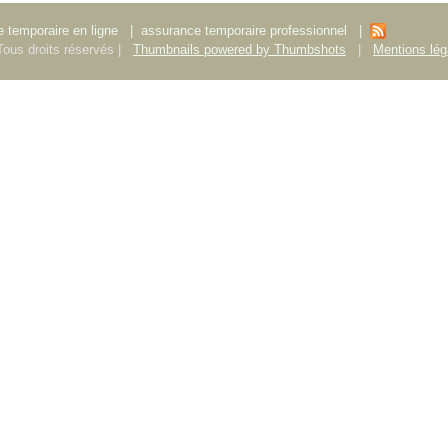
 temporaire en ligne
|
assurance temporaire professionnel
|
ous droits réservés |
Thumbnails powered by Thumbshots
|
Mentions lég