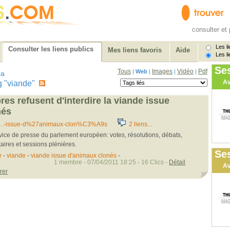
consulter et 
Les li
Consulter les liens publics
Mes liens favoris
Aide
Les li
Se
Tous
Images
Vidéo
Pdf
|
Web
|
|
|
ia
Av
tag "viande"
es refusent d'interdire la viande issue
nés
.....-issue-d%27animaux-clon%C3%A9s
2 liens...
rvice de presse du parlement européen: votes, résolutions, débats,
ires et sessions plénières.
Ses
e
-
viande
-
viande issue d'animaux clonés
-
1 membre - 07/04/2011 18:25 - 16 Clics -
Détail
Av
rer