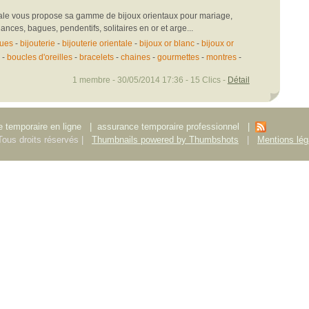
ntale vous propose sa gamme de bijoux orientaux pour mariage,
ances, bagues, pendentifs, solitaires en or et arge...
ues
-
bijouterie
-
bijouterie orientale
-
bijoux or blanc
-
bijoux or
-
boucles d'oreilles
-
bracelets
-
chaines
-
gourmettes
-
montres
-
1 membre - 30/05/2014 17:36 - 15 Clics -
Détail
 temporaire en ligne
|
assurance temporaire professionnel
|
ous droits réservés |
Thumbnails powered by Thumbshots
|
Mentions lég