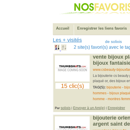
Accueil
Enregistrer les liens favoris
Les + visités
de solixis
2 site(s) favori(s) avec le t
vente bijoux pl
bijoux fantaisi
www.csbeauty-bijouxfan
La bijouterie cs beauty
plaqué or, des bijoux en
15 clic(s)
TAG(S):
bijouterie
-
bij
hommes
-
bijoux plaqu
homme
-
montres femm
solixis
Envoyer à un Ami(e)
Enregistrer
Par
|
|
bijouterie orlen
argent saint de