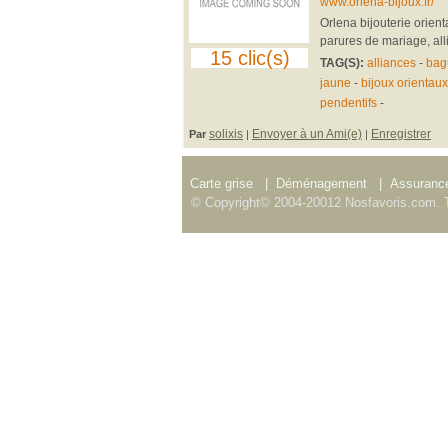
www.orlena-bijoux.fr/
Orlena bijouterie orie
parures de mariage, alli
15 clic(s)
TAG(S):
alliances
-
bag
jaune
-
bijoux orientaux
pendentifs
-
solixis
Envoyer à un Ami(e)
Enregistrer
Par
|
|
Carte grise
|
Déménagement
|
Assurance
© Copyright© 2004-20012 Nosfavoris.com. T