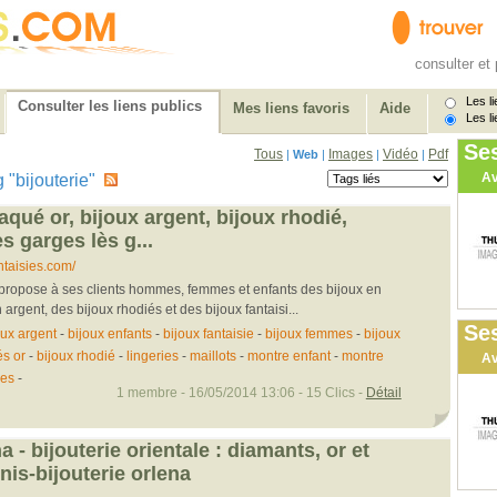
consulter et 
Les li
Consulter les liens publics
Mes liens favoris
Aide
Les li
Se
Tous
Images
Vidéo
Pdf
|
Web
|
|
|
Av
ag "bijouterie"
aqué or, bijoux argent, bijoux rhodié,
es garges lès g...
taisies.com/
 propose à ses clients hommes, femmes et enfants des bijoux en
 argent, des bijoux rhodiés et des bijoux fantaisi...
Ses
oux argent
-
bijoux enfants
-
bijoux fantaisie
-
bijoux femmes
-
bijoux
és or
-
bijoux rhodié
-
lingeries
-
maillots
-
montre enfant
-
montre
Av
es
-
1 membre - 16/05/2014 13:06 - 15 Clics -
Détail
a - bijouterie orientale : diamants, or et
nis-bijouterie orlena