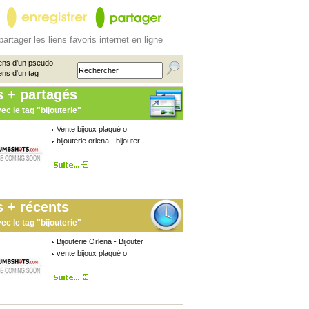
partager les liens favoris internet en ligne
ens d'un pseudo
ens d'un tag
s + partagés
ec le tag "bijouterie"
Vente bijoux plaqué o
bijouterie orlena - bijouter
 + récents
ec le tag "bijouterie"
Bijouterie Orlena - Bijouter
vente bijoux plaqué o