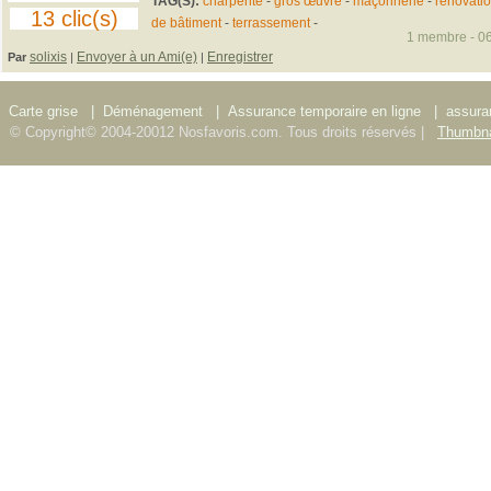
TAG(S):
charpente
-
gros œuvre
-
maçonnerie
-
rénovati
13 clic(s)
de bâtiment
-
terrassement
-
1 membre - 06
solixis
Envoyer à un Ami(e)
Enregistrer
Par
|
|
Carte grise
|
Déménagement
|
Assurance temporaire en ligne
|
assura
© Copyright© 2004-20012 Nosfavoris.com. Tous droits réservés |
Thumbna