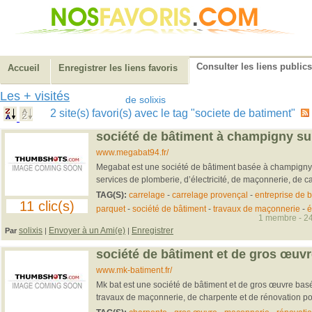
Consulter les liens publics
Accueil
Enregistrer les liens favoris
Les + visités
de solixis
2 site(s) favori(s) avec le tag "societe de batiment"
société de bâtiment à champigny s
www.megabat94.fr/
Megabat est une société de bâtiment basée à champigny
services de plomberie, d’électricité, de maçonnerie, de ca
TAG(S):
carrelage
-
carrelage provençal
-
entreprise de 
11 clic(s)
parquet
-
société de bâtiment
-
travaux de maçonnerie
-
é
1 membre - 24
solixis
Envoyer à un Ami(e)
Enregistrer
Par
|
|
société de bâtiment et de gros œuvr
www.mk-batiment.fr/
Mk bat est une société de bâtiment et de gros œuvre basé
travaux de maçonnerie, de charpente et de rénovation p