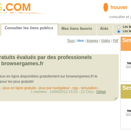
consulter et 
Les li
Consulter les liens publics
Mes liens favoris
Aide
Les li
Ses
Tous
Images
Vidéo
Pdf
|
Web
|
|
|
ratuits évalués par des professionels
| browsergames.fr
jeux en ligne disponibles gratuitement sur browsergames.fr! le
pour les jeux gratuits!
Ses
-
jeux en ligne gratuits
-
jeux par navigateur
-
rpg
-
simulation
-
1 membre - 10/09/2012 15:22 - 22 Clics -
Détail