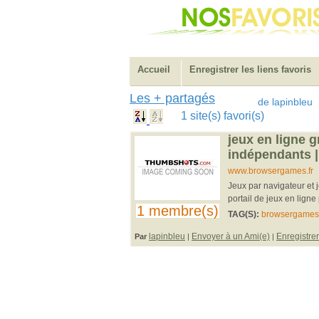
Accueil
Enregistrer les liens favoris
Les + partagés
de lapinbleu
1 site(s) favori(s)
jeux en ligne g
indépendants 
www.browsergames.fr
Jeux par navigateur et 
portail de jeux en ligne 
1 membre(s)
TAG(S):
browsergames
lapinbleu
Envoyer à un Ami(e)
Enregistrer
Par
|
|