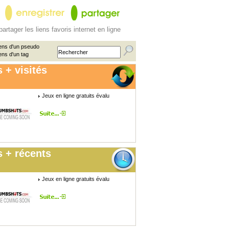
partager les liens favoris internet en ligne
ens d'un pseudo
ens d'un tag
 + visités
Jeux en ligne gratuits évalu
 + récents
Jeux en ligne gratuits évalu