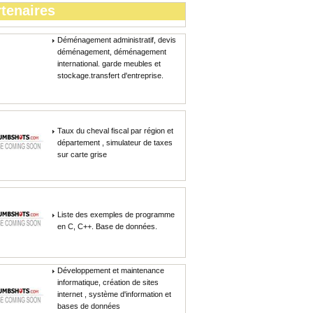
tenaires
Déménagement administratif, devis
déménagement, déménagement
international. garde meubles et
stockage.transfert d'entreprise.
Taux du cheval fiscal par région et
département , simulateur de taxes
sur carte grise
Liste des exemples de programme
en C, C++. Base de données.
Développement et maintenance
informatique, création de sites
internet , système d'information et
bases de données