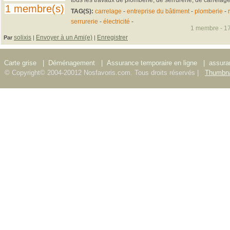
1 membre(s)
TAG(S):
carrelage
-
entreprise du bâtiment
-
plomberie
-
serrurerie
-
électricité
-
1 membre - 17
solixis
Envoyer à un Ami(e)
Enregistrer
Par
|
|
Carte grise
|
Déménagement
|
Assurance temporaire en ligne
|
assura
© Copyright© 2004-20012 Nosfavoris.com. Tous droits réservés |
Thumbna