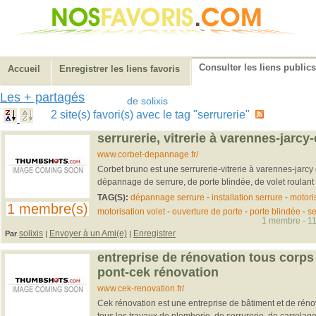
Consulter les liens publics
Accueil
Enregistrer les liens favoris
Les + partagés
de solixis
2 site(s) favori(s) avec le tag "serrurerie"
serrurerie, vitrerie à varennes-jarcy
www.corbet-depannage.fr/
Corbet bruno est une serrurerie-vitrerie à varennes-jarcy q
dépannage de serrure, de porte blindée, de volet roulant a
TAG(S):
dépannage serrure
-
installation serrure
-
motoris
1 membre(s)
motorisation volet
-
ouverture de porte
-
porte blindée
-
se
1 membre - 11
solixis
Envoyer à un Ami(e)
Enregistrer
Par
|
|
entreprise de rénovation tous corps 
pont-cek rénovation
www.cek-renovation.fr/
Cek rénovation est une entreprise de bâtiment et de rénov
tous les travaux de plomberie, de serrurerie, de carrelage 