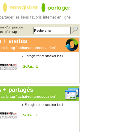
partager les liens favoris internet en ligne
ens d'un pseudo
ens d'un tag
 + visités
ec le tag "achatvoitureoccasion"
Enregistrer et stocker les l
s + partagés
ec le tag "achatvoitureoccasion"
Enregistrer et stocker les l