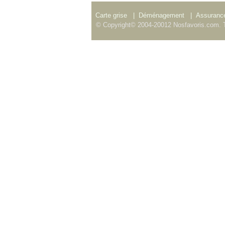
Carte grise
|
Déménagement
|
Assurance
© Copyright© 2004-20012 Nosfavoris.com. T