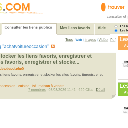
consulter et 
Les li
Consulter les liens publics
Mes liens favoris
Aide
Les li
Les
Tous
Images
Vidéo
Pdf
|
Web
|
|
|
Av
tag "achatvoitureoccasion"
tocker les liens favoris, enregistrer et
s favoris, enregistrer et stocke...
des/depot.php5
s liens favoris, enregistrer et stocker les sites favoris, Enregistrer et
Le
reoccasion
-
cuisine
-
lsf
-
maison à vendre
-
7 membres
- 03/03/2026 11:41 - 629 Clics -
Détail
Av