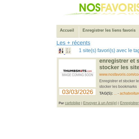
Accueil
Enregistrer les liens favoris
Les + récents
1 site(s) favori(s) avec le 
enregistrer et s
stocker les site
www.nosfavoris.com/co
Enregistrer et stocker le
stocker les bookmarks
03/03/2026
TAG(S):
...
-
achatvoitu
cartobike
Envoyer à un Ami(e)
Enregistrer
Par
|
|