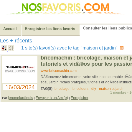
Consulter les liens publics
Accueil
Enregistrer les liens favoris
Les + récents
1 site(s) favori(s) avec le tag "maison et jardin"
bricomachin : bricolage, maison et ja
tutoriels et vidã©os pour les passi
www.bricomachin.com
DÃ©couvrez bricomachin, votre site incontournable dÃ©
et au jardin. fiches pratiques, tutoriels et vidÃ©os instruct
16/03/2024
TAG(S):
bricolage
-
bricoleurs
-
diy
-
maison et jardin
-
1 membre - 16
jeromelardinois
Envoyer à un Ami(e)
Enregistrer
Par
|
|