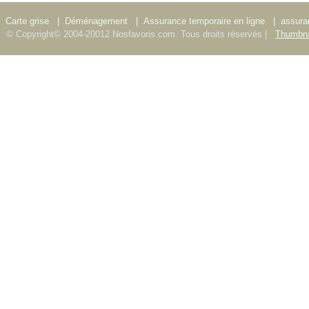
Carte grise
|
Déménagement
|
Assurance temporaire en ligne
|
assura
© Copyright© 2004-20012 Nosfavoris.com. Tous droits réservés |
Thumbna