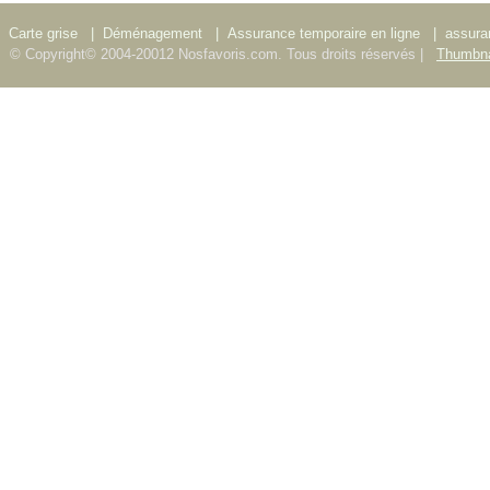
Carte grise
|
Déménagement
|
Assurance temporaire en ligne
|
assura
© Copyright© 2004-20012 Nosfavoris.com. Tous droits réservés |
Thumbna