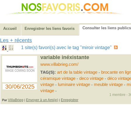
Consulter les liens publics
Accueil
Enregistrer les liens favoris
Les + récents
1 site(s) favori(s) avec le tag "miroir vintage"
variable inéxistante
www.villabrieg.com/
TAG(S):
art de la table vintage
-
brocante en lig
céramique vintage
-
deco vintage
-
déco vintag
vintage
-
luminaire vintage
-
meuble vintage
-
mi
30/06/2025
vintage
-
1 membre - 30
VillaBrieg
Envoyer à un Ami(e)
Enregistrer
Par
|
|