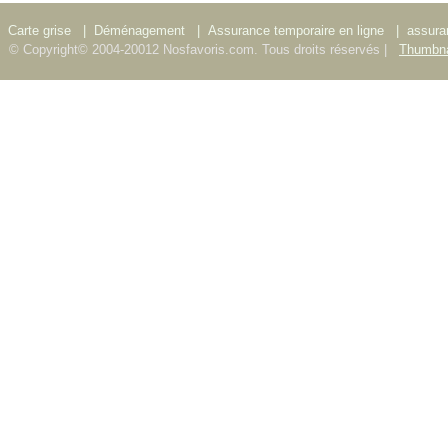
Carte grise
|
Déménagement
|
Assurance temporaire en ligne
|
assura
© Copyright© 2004-20012 Nosfavoris.com. Tous droits réservés |
Thumbna