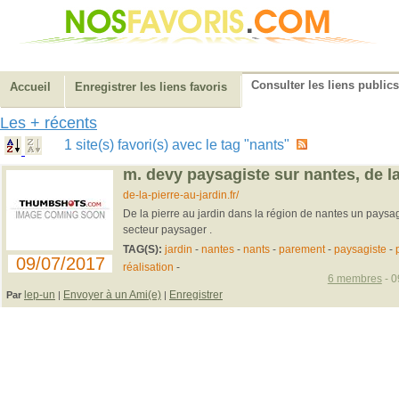
Consulter les liens publics
Accueil
Enregistrer les liens favoris
Les + récents
1 site(s) favori(s) avec le tag "nants"
m. devy paysagiste sur nantes, de la
de-la-pierre-au-jardin.fr/
De la pierre au jardin dans la région de nantes un paysagi
secteur paysager .
TAG(S):
jardin
-
nantes
-
nants
-
parement
-
paysagiste
-
09/07/2017
réalisation
-
6 membres
- 0
lep-un
Envoyer à un Ami(e)
Enregistrer
Par
|
|