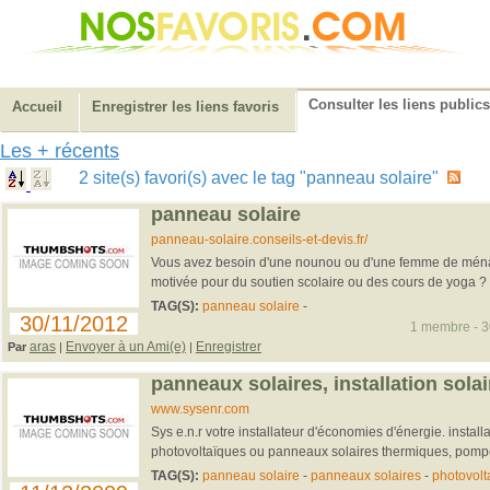
Consulter les liens publics
Accueil
Enregistrer les liens favoris
Les + récents
2 site(s) favori(s) avec le tag "panneau solaire"
panneau solaire
panneau-solaire.conseils-et-devis.fr/
Vous avez besoin d'une nounou ou d'une femme de ménag
motivée pour du soutien scolaire ou des cours de yoga ? G
TAG(S):
panneau solaire
-
30/11/2012
1 membre - 30
aras
Envoyer à un Ami(e)
Enregistrer
Par
|
|
panneaux solaires, installation solair
www.sysenr.com
Sys e.n.r votre installateur d'économies d'énergie. instal
photovoltaïques ou panneaux solaires thermiques, pompe
TAG(S):
panneau solaire
-
panneaux solaires
-
photovolt