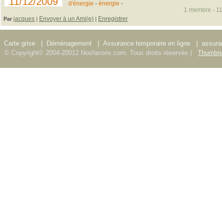
11/12/2009
d'énergie
-
énergie
-
1 membre - 11
jacques
Envoyer à un Ami(e)
Enregistrer
Par
|
|
Carte grise
|
Déménagement
|
Assurance temporaire en ligne
|
assura
© Copyright© 2004-20012 Nosfavoris.com. Tous droits réservés |
Thumbna