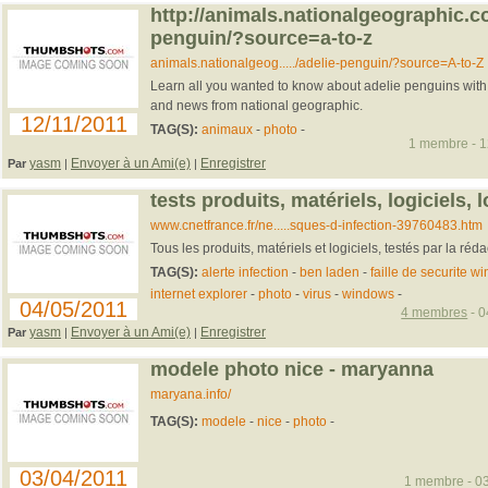
http://animals.nationalgeographic.c
penguin/?source=a-to-z
animals.nationalgeog...../adelie-penguin/?source=A-to-Z
Learn all you wanted to know about adelie penguins with p
and news from national geographic.
12/11/2011
TAG(S):
animaux
-
photo
-
1 membre - 12
yasm
Envoyer à un Ami(e)
Enregistrer
Par
|
|
tests produits, matériels, logiciels,
www.cnetfrance.fr/ne.....sques-d-infection-39760483.htm
Tous les produits, matériels et logiciels, testés par la r
TAG(S):
alerte infection
-
ben laden
-
faille de securite w
internet explorer
-
photo
-
virus
-
windows
-
04/05/2011
4 membres
- 0
yasm
Envoyer à un Ami(e)
Enregistrer
Par
|
|
modele photo nice - maryanna
maryana.info/
TAG(S):
modele
-
nice
-
photo
-
03/04/2011
1 membre - 03