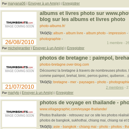
maryana06
Envoyer à un Ami(e)
Enregistrer
Par
|
|
albums et livres photo sur www.phot
blog sur les albums et livres photo
photo-albums.fr/
TAG(S):
album
-
album livre
-
album photo
-
impression
-
photographie
-
26/08/2010
1 membre - 26
michelgrantier
Envoyer à un Ami(e)
Enregistrer
Par
|
|
photos de bretagne : paimpol, brehat
photos-bretagne.over-blog.com
Découvrez la bretagne à travers de nombreuses photos. l
comme paimpol, brehat, binic, perros guirec, quiberon... 
TAG(S):
bretagne
-
mer
-
paysages
-
photo
-
photographi
21/07/2010
2 membres
- 2
marlyto
Envoyer à un Ami(e)
Enregistrer
Par
|
|
photos de voyage en thailande - pho
www.villagegraphic.com/voyage-thailande/
Photos thaïlande - retrouvez sur ce site les photos réalis
photos de bangkok, sukhothai, chiang mai, chiang rai et bi
TAG(S):
asie
-
bangkok
-
chiang mai
-
photo
-
photos
-
th