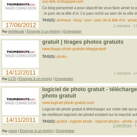
zoo-tete-or.blogspot.com
Ce blog personnel a pour objectif de vous faire aimer le 
: le parc de la tête d’or. Ce parc niché au sein de la ville d
TAG(S):
animaux
-
blog
-
lyon
-
parc de la tête d'or
-
phot
17/06/2012
1 membre - 17
emilievak
Envoyer à un Ami(e)
Enregistrer
Par
|
|
gratuit | tirages photos gratuits
www.tirage-photo-gratuits.fr/tag/gratuit/
TAG(S):
photo
-
14/12/2011
1 membre - 14
LCD
Envoyer à un Ami(e)
Enregistrer
Par
|
|
logiciel de photo gratuit - télécharg
photo gratuit
www.logiciel-photo-gratuit.com/
Logiciel de photo gratuit à télécharger sur notre site qui
de meilleurs logiciels de photot existant sur le marché actu
14/11/2011
TAG(S):
gratuit
-
logiciel photo
-
logiciel photos
-
photo
-
p
2 membres
- 1
yasm
Envoyer à un Ami(e)
Enregistrer
Par
|
|