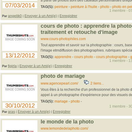
à partir de photos sont des cadeaux personnalisés uniqu
07/03/2014
TAG(S):
peinture
-
peinture à l'huile
-
photo
-
photo en pe
1 membre - 07
angelik0
Envoyer à un Ami(e)
Enregistrer
Par
|
|
cours de photo : apprendre la photo
traitement et retouche d'image
www.cours-photophiles.com
Tout apprendre et savoir sur la photographie : cours, bas
l'image etrndiffusion des photographies. rubriques spéciali
13/12/2012
TAG(S):
apprendre
-
cours photo
-
cours photographie
-
g
1 membre - 13
figirla
Envoyer à un Ami(e)
Enregistrer
Par
|
|
photo de mariage
www.agencepearl.com/
2 liens...
Vous êtes à la recherche d'un professionnel de la photo 
appel à un photographe d'expérience pour des visuels de 
TAG(S):
mariage
-
photo
-
30/10/2012
1 membre - 30
aras
Envoyer à un Ami(e)
Enregistrer
Par
|
|
le monde de la photo
www.lemondedelaphoto.com/