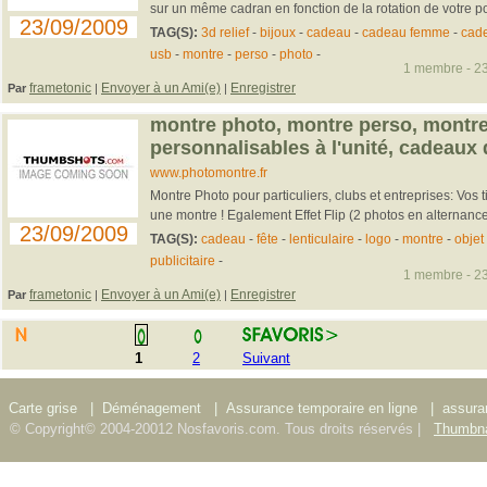
sur un même cadran en fonction de la rotation de votre po
23/09/2009
TAG(S):
3d relief
-
bijoux
-
cadeau
-
cadeau femme
-
cad
usb
-
montre
-
perso
-
photo
-
1 membre - 23
frametonic
Envoyer à un Ami(e)
Enregistrer
Par
|
|
montre photo, montre perso, montre 
personnalisables à l'unité, cadeaux d
www.photomontre.fr
Montre Photo pour particuliers, clubs et entreprises: Vos
une montre ! Egalement Effet Flip (2 photos en alternance
23/09/2009
TAG(S):
cadeau
-
fête
-
lenticulaire
-
logo
-
montre
-
objet
publicitaire
-
1 membre - 23
frametonic
Envoyer à un Ami(e)
Enregistrer
Par
|
|
1
2
Suivant
Carte grise
|
Déménagement
|
Assurance temporaire en ligne
|
assura
© Copyright© 2004-20012 Nosfavoris.com. Tous droits réservés |
Thumbna