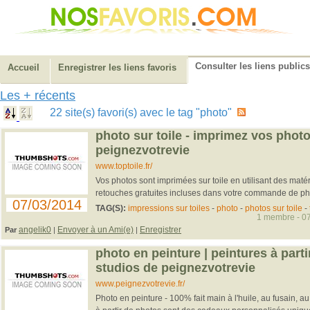
Consulter les liens publics
Accueil
Enregistrer les liens favoris
Les + récents
22 site(s) favori(s) avec le tag "photo"
photo sur toile - imprimez vos photo
peignezvotrevie
www.toptoile.fr/
Vos photos sont imprimées sur toile en utilisant des maté
retouches gratuites incluses dans votre commande de photo
07/03/2014
TAG(S):
impressions sur toiles
-
photo
-
photos sur toile
-
1 membre - 07
angelik0
Envoyer à un Ami(e)
Enregistrer
Par
|
|
photo en peinture | peintures à parti
studios de peignezvotrevie
www.peignezvotrevie.fr/
Photo en peinture - 100% fait main à l'huile, au fusain, au