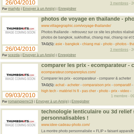
26/04/2010
3 membres
- 2
marlyto
Envoyer à un Ami(e)
Enregistrer
Par
|
|
photos de voyage en thailande - pho
www.villagegraphic.com/voyage-thailande/
Photos thaïlande - retrouvez sur ce site les photos réalis
photos de bangkok, sukhothai, chiang mai, chiang rai et bi
TAG(S):
asie
-
bangkok
-
chiang mai
-
photo
-
photos
-
th
26/04/2010
3 membres
- 2
scezda
Envoyer à un Ami(e)
Enregistrer
Par
|
|
comparer les prix - ecomparateur - 
ecomparateur.comparerplus.com/
Comparer les prix - ecomparateur - comparer & acheter
TAG(S):
achat
-
acheter
-
comparaison prix
-
comparatif
-
high tech
-
matériel hi fi
-
pas cher
-
photo
-
prix
-
video
-
09/03/2010
1 membre - 09
romainpierre19
Envoyer à un Ami(e)
Enregistrer
Par
|
|
technologie lenticulaire ou 3d relie
personnalisables !
www.idee-cadeau-photo.com/
La montre photo personnalisée « FLIP » faisant apparaî