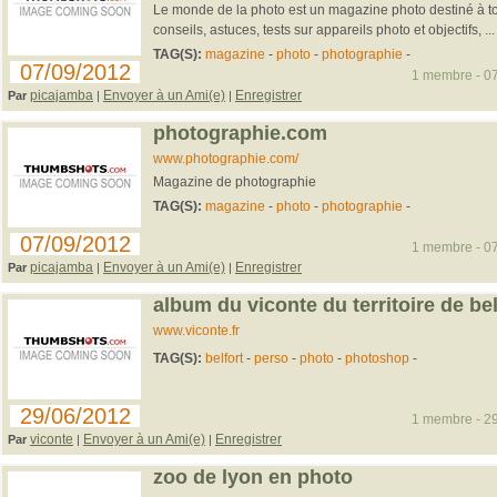
Le monde de la photo est un magazine photo destiné à t
conseils, astuces, tests sur appareils photo et objectifs, ... (
TAG(S):
magazine
-
photo
-
photographie
-
07/09/2012
1 membre - 07
picajamba
Envoyer à un Ami(e)
Enregistrer
Par
|
|
photographie.com
www.photographie.com/
Magazine de photographie
TAG(S):
magazine
-
photo
-
photographie
-
07/09/2012
1 membre - 07
picajamba
Envoyer à un Ami(e)
Enregistrer
Par
|
|
album du viconte du territoire de bel
www.viconte.fr
TAG(S):
belfort
-
perso
-
photo
-
photoshop
-
29/06/2012
1 membre - 29
viconte
Envoyer à un Ami(e)
Enregistrer
Par
|
|
zoo de lyon en photo