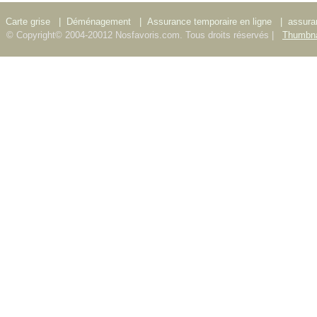
Carte grise
|
Déménagement
|
Assurance temporaire en ligne
|
assura
© Copyright© 2004-20012 Nosfavoris.com. Tous droits réservés |
Thumbna