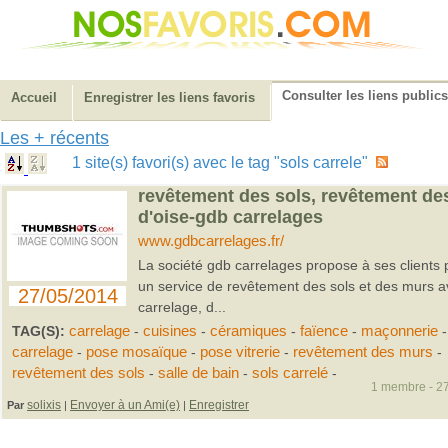
Consulter les liens publics
Accueil
Enregistrer les liens favoris
Les + récents
1 site(s) favori(s) avec le tag "sols carrele"
revêtement des sols, revêtement de
d'oise-gdb carrelages
www.gdbcarrelages.fr/
La société gdb carrelages propose à ses clients p
un service de revêtement des sols et des murs a
27/05/2014
carrelage, d...
TAG(S):
carrelage
-
cuisines
-
céramiques
-
faïence
-
maçonnerie
carrelage
-
pose mosaïque
-
pose vitrerie
-
revêtement des murs
-
revêtement des sols
-
salle de bain
-
sols carrelé
-
1 membre - 27
solixis
Envoyer à un Ami(e)
Enregistrer
Par
|
|