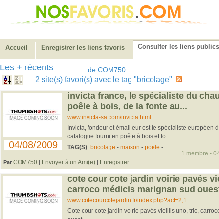
Consulter les liens publics
Accueil
Enregistrer les liens favoris
Les + récents
de COM750
2 site(s) favori(s) avec le tag "bricolage"
invicta france, le spécialiste du cha
poêle à bois, de la fonte au...
www.invicta-sa.com/invicta.html
Invicta, fondeur et émailleur est le spécialiste européen 
catalogue fourni en poêle à bois et fo...
04/08/2009
TAG(S):
bricolage
-
maison
-
poele
-
1 membre - 04
COM750
Envoyer à un Ami(e)
Enregistrer
Par
|
|
cote cour cote jardin voirie pavés viei
carroco médicis marignan sud oues
www.cotecourcotejardin.fr/index.php?act=2,1
Cote cour cote jardin voirie pavés vieillis uno, trio, car