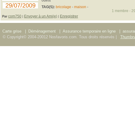
ouest
29/07/2009
TAG(S):
bricolage
-
maison
-
1 membre - 29
com750
Envoyer à un Ami(e)
Enregistrer
Par
|
|
Carte grise
|
Déménagement
|
Assurance temporaire en ligne
|
assura
© Copyright© 2004-20012 Nosfavoris.com. Tous droits réservés |
Thumbna