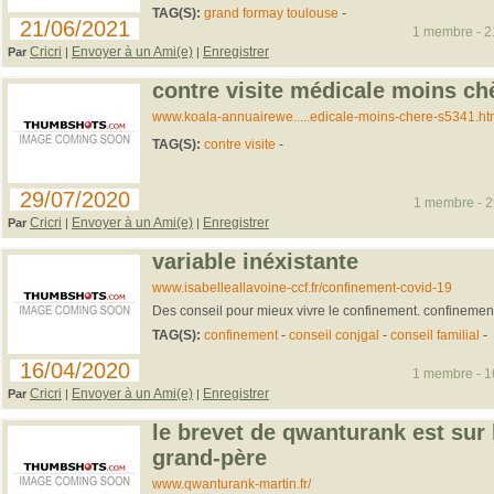
TAG(S):
grand formay toulouse
-
21/06/2021
1 membre - 21
Cricri
Envoyer à un Ami(e)
Enregistrer
Par
|
|
contre visite médicale moins ch
www.koala-annuairewe.....edicale-moins-chere-s5341.ht
TAG(S):
contre visite
-
29/07/2020
1 membre - 29
Cricri
Envoyer à un Ami(e)
Enregistrer
Par
|
|
variable inéxistante
www.isabelleallavoine-ccf.fr/confinement-covid-19
Des conseil pour mieux vivre le confinement. confinement
TAG(S):
confinement
-
conseil conjgal
-
conseil familial
-
16/04/2020
1 membre - 16
Cricri
Envoyer à un Ami(e)
Enregistrer
Par
|
|
le brevet de qwanturank est sur
grand-père
www.qwanturank-martin.fr/