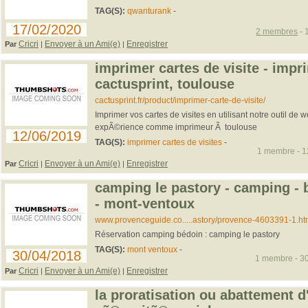
TAG(S):
qwanturank
-
17/02/2020
2 membres
- 
Cricri
Envoyer à un Ami(e)
Enregistrer
Par
|
|
imprimer cartes de visite - impr
cactusprint, toulouse
cactusprint.fr/product/imprimer-carte-de-visite/
Imprimer vos cartes de visites en utilisant notre outil de w
expÃ©rience comme imprimeur Ã toulouse
12/06/2019
TAG(S):
imprimer cartes de visites
-
1 membre - 12
Cricri
Envoyer à un Ami(e)
Enregistrer
Par
|
|
camping le pastory - camping - 
- mont-ventoux
www.provenceguide.co.....astory/provence-4603391-1.ht
Réservation camping bédoin : camping le pastory
TAG(S):
mont ventoux
-
30/04/2018
1 membre - 30
Cricri
Envoyer à un Ami(e)
Enregistrer
Par
|
|
la proratisation ou abattement d'