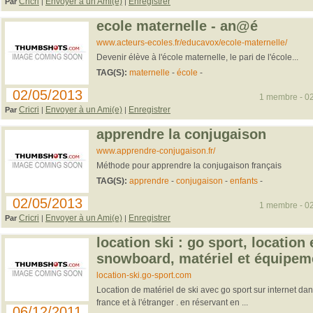
Cricri
Envoyer à un Ami(e)
Enregistrer
Par
|
|
ecole maternelle - an@é
www.acteurs-ecoles.fr/educavox/ecole-maternelle/
Devenir élève à l'école maternelle, le pari de l'école...
TAG(S):
maternelle
-
école
-
02/05/2013
1 membre - 02
Cricri
Envoyer à un Ami(e)
Enregistrer
Par
|
|
apprendre la conjugaison
www.apprendre-conjugaison.fr/
Méthode pour apprendre la conjugaison français
TAG(S):
apprendre
-
conjugaison
-
enfants
-
02/05/2013
1 membre - 02
Cricri
Envoyer à un Ami(e)
Enregistrer
Par
|
|
location ski : go sport, location 
snowboard, matériel et équipem
location-ski.go-sport.com
Location de matériel de ski avec go sport sur internet dan
france et à l'étranger . en réservant en ...
06/12/2011