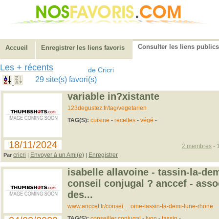
Consulter les liens publics
Accueil
Enregistrer les liens favoris
Les + récents
de Cricri
29 site(s) favori(s)
variable in?xistante
123degustez.fr/tag/vegetarien
TAG(S):
cuisine
-
recettes
-
végé
-
18/11/2024
2 membres
- 
cricri
Envoyer à un Ami(e)
Enregistrer
Par
|
|
isabelle allavoine - tassin-la-dem
conseil conjugal ? anccef - asso
des...
www.anccef.fr/consei.....oine-tassin-la-demi-lune-rhone
TAG(S):
conseiller conjugal
-
lyon
-
tassin
-