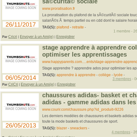
sã©curitã© sociale
www.proratisation.fr
La proratisation du plafond de la sÃ©curitÃ© sociale touc
salariÃ©s Ã temps partiel ou en cdd dont le salaire hora
26/11/2017
TAG(S):
plafond
-
retraite
-
1 membre - 26
Cricri
Envoyer à un Ami(e)
Enregistrer
Par
|
|
stage apprendre à apprendre col
optimiser les apprentissages
www.happyparents.com.....ents/stage-apprendre-appren
Stage apprendre ? apprendre ados pour optimiser les ap
TAG(S):
apprendre à apprendre
-
collège
-
lycée
-
06/05/2014
3 membres
- 0
CriCri
Envoyer à un Ami(e)
Enregistrer
Par
|
|
chaussures adidas- basket et ch
adidas - gamme adidas dans les
www.courir.com/chaussure.php?id_produit=9226
Les derniers modèles de chaussures et baskets adidas so
toute la mode baskets et chaussures de sport.
26/05/2013
TAG(S):
blazer
-
sneackers
-
4 membres
- 26