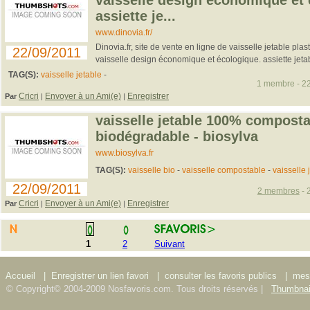
vaisselle design économique et 
assiette je...
www.dinovia.fr/
Dinovia.fr, site de vente en ligne de vaisselle jetable pla
22/09/2011
vaisselle design économique et écologique. assiette jetabl
TAG(S):
vaisselle jetable
-
1 membre - 22
Cricri
Envoyer à un Ami(e)
Enregistrer
Par
|
|
vaisselle jetable 100% composta
biodégradable - biosylva
www.biosylva.fr
TAG(S):
vaisselle bio
-
vaisselle compostable
-
vaisselle 
22/09/2011
2 membres
- 
Cricri
Envoyer à un Ami(e)
Enregistrer
Par
|
|
1
2
Suivant
Accueil
|
Enregistrer un lien favori
|
consulter les favoris publics
|
mes 
© Copyright© 2004-2009 Nosfavoris.com. Tous droits réservés |
Thumbnai