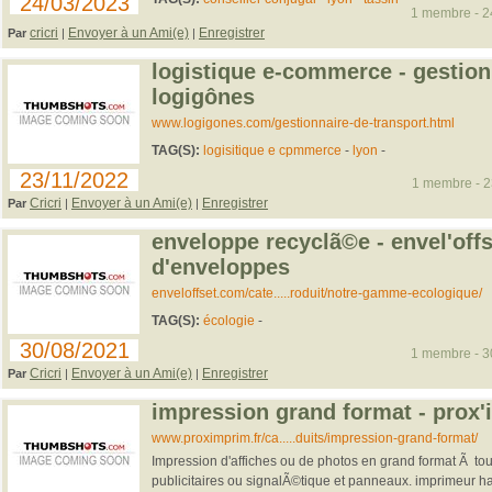
24/03/2023
1 membre - 24
cricri
Envoyer à un Ami(e)
Enregistrer
Par
|
|
logistique e-commerce - gestion
logigônes
www.logigones.com/gestionnaire-de-transport.html
TAG(S):
logisitique e cpmmerce
-
lyon
-
23/11/2022
1 membre - 23
Cricri
Envoyer à un Ami(e)
Enregistrer
Par
|
|
enveloppe recyclã©e - envel'off
d'enveloppes
enveloffset.com/cate.....roduit/notre-gamme-ecologique/
TAG(S):
écologie
-
30/08/2021
1 membre - 30
Cricri
Envoyer à un Ami(e)
Enregistrer
Par
|
|
impression grand format - prox
www.proximprim.fr/ca.....duits/impression-grand-format/
Impression d'affiches ou de photos en grand format Ã tou
publicitaires ou signalÃ©tique et panneaux. imprimeur h