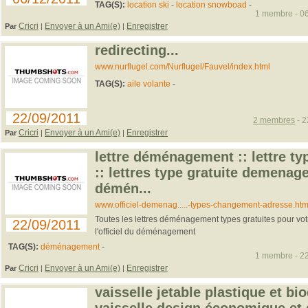
TAG(S):
location ski
-
location snowboad
-
1 membre - 06
Cricri
Envoyer à un Ami(e)
Enregistrer
Par
|
|
redirecting...
www.nurflugel.com/Nurflugel/Fauvel/index.html
TAG(S):
aile volante
-
22/09/2011
2 membres
- 2
Cricri
Envoyer à un Ami(e)
Enregistrer
Par
|
|
lettre déménagement :: lettre 
:: lettres type gratuite demenage
démén...
www.officiel-demenag.....-types-changement-adresse.htm
Toutes les lettres déménagement types gratuites pour v
22/09/2011
l'officiel du déménagement
TAG(S):
déménagement
-
1 membre - 22
Cricri
Envoyer à un Ami(e)
Enregistrer
Par
|
|
vaisselle jetable plastique et bi