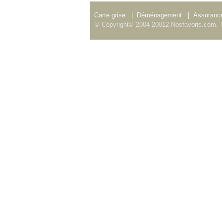
Carte grise
|
Déménagement
|
Assurance
© Copyright© 2004-20012 Nosfavoris.com. T