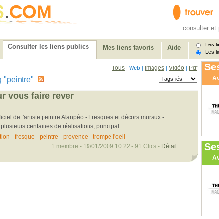
consulter et 
Les li
Consulter les liens publics
Mes liens favoris
Aide
Les li
Ses
Tous
Images
Vidéo
Pdf
|
Web
|
|
|
Av
ag "peintre"
r vous faire rever
ficiel de l'artiste peintre Alanpéo - Fresques et décors muraux -
plusieurs centaines de réalisations, principal...
tion
-
fresque
-
peintre
-
provence
-
trompe l'oeil
-
Se
1 membre - 19/01/2009 10:22 - 91 Clics -
Détail
Av