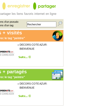
partager les liens favoris internet en ligne
ens d'un pseudo
ens d'un tag
 + visités
ec le tag "peintre"
DECORS COTE AZUR:
BIENVENUE
s + partagés
ec le tag "peintre"
DECORS COTE AZUR:
BIENVENUE