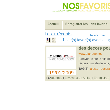
Accueil
Enregistrer les liens favoris
Les + récents
de alanpeo
1 site(s) favori(s) avec le t
des decors pou
www.alanpeo.net
Bienvenue sur le site of
Depuis plus de dix ans, 
TAG(S):
artiste
-
decora
19/01/2009
alanpeo
Envoyer à un Ami(e)
Enregistrer
Par
|
|