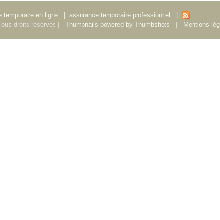
 temporaire en ligne
|
assurance temporaire professionnel
|
ous droits réservés |
Thumbnails powered by Thumbshots
|
Mentions lég