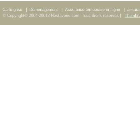
Carte grise
|
Déménagement
|
Assurance temporaire en ligne
|
assura
© Copyright© 2004-20012 Nosfavoris.com. Tous droits réservés |
Thumbna