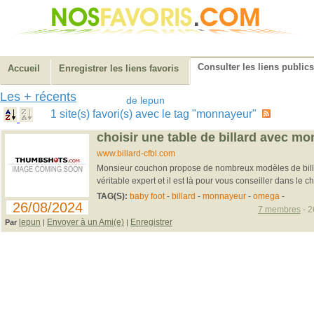
Consulter les liens publics
Accueil
Enregistrer les liens favoris
Les + récents
de lepun
1 site(s) favori(s) avec le tag "monnayeur"
choisir une table de billard avec m
www.billard-cfbl.com
Monsieur couchon propose de nombreux modèles de billard
véritable expert et il est là pour vous conseiller dans le choix
TAG(S):
baby foot
-
billard
-
monnayeur
-
omega
-
26/08/2024
7 membres
- 2
lepun
Envoyer à un Ami(e)
Enregistrer
Par
|
|