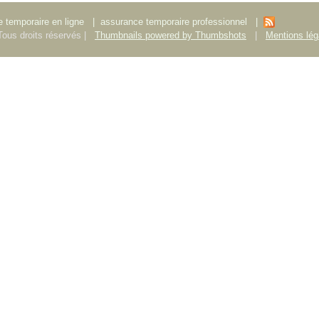
 temporaire en ligne
|
assurance temporaire professionnel
|
ous droits réservés |
Thumbnails powered by Thumbshots
|
Mentions lég