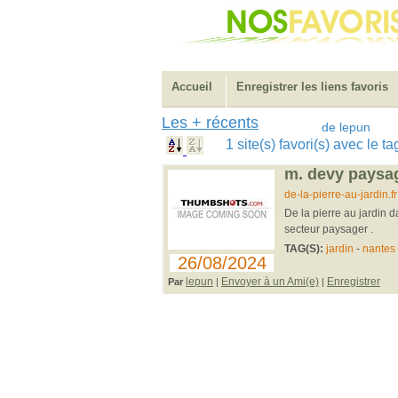
Accueil
Enregistrer les liens favoris
Les + récents
de lepun
1 site(s) favori(s) avec le 
m. devy paysagi
de-la-pierre-au-jardin.fr
De la pierre au jardin d
secteur paysager .
TAG(S):
jardin
-
nantes
26/08/2024
lepun
Envoyer à un Ami(e)
Enregistrer
Par
|
|