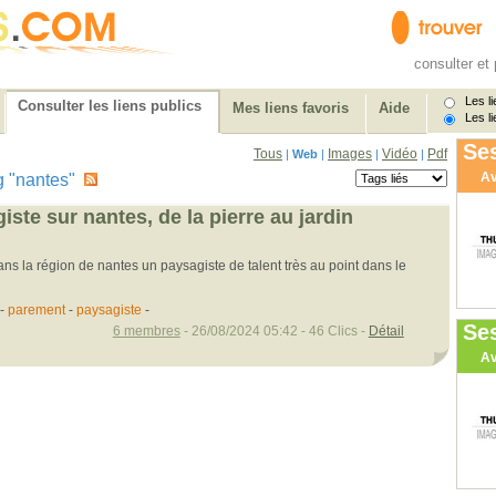
consulter et 
Les li
Consulter les liens publics
Mes liens favoris
Aide
Les li
Ses
Tous
Images
Vidéo
Pdf
|
Web
|
|
|
Av
tag "nantes"
ste sur nantes, de la pierre au jardin
ans la région de nantes un paysagiste de talent très au point dans le
-
parement
-
paysagiste
-
Se
6 membres
- 26/08/2024 05:42 - 46 Clics -
Détail
Av