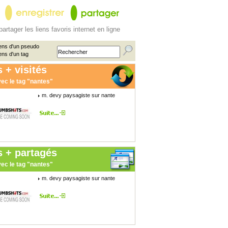
partager les liens favoris internet en ligne
ens d'un pseudo
ens d'un tag
 + visités
ec le tag "nantes"
m. devy paysagiste sur nante
s + partagés
ec le tag "nantes"
m. devy paysagiste sur nante