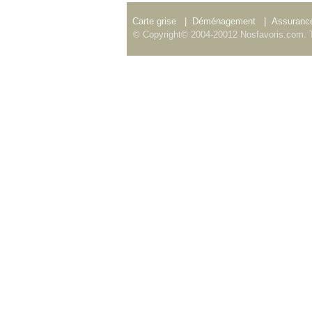
Carte grise
|
Déménagement
|
Assurance
© Copyright© 2004-20012 Nosfavoris.com. T