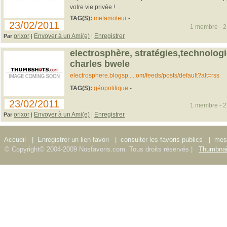
votre vie privée !
TAG(S):
metamoteur
-
23/02/2011
1 membre - 23
orixor
Envoyer à un Ami(e)
Enregistrer
Par
|
|
electrosphère, stratégies,technolog
charles bwele
electrosphere.blogsp.....om/feeds/posts/default?alt=rss
TAG(S):
géopolitique
-
23/02/2011
1 membre - 23
orixor
Envoyer à un Ami(e)
Enregistrer
Par
|
|
Accueil
|
Enregistrer un lien favori
|
consulter les favoris publics
|
mes 
© Copyright© 2004-2009 Nosfavoris.com. Tous droits réservés |
Thumbnai