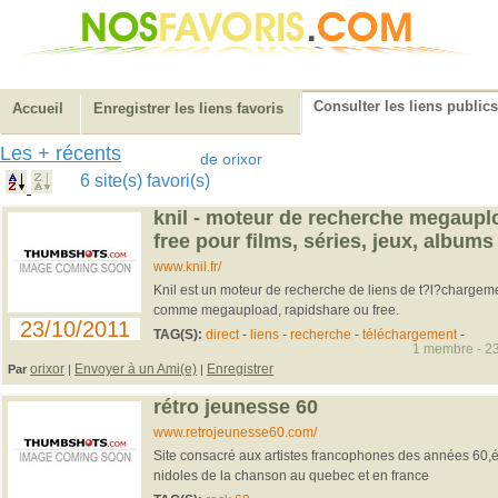
Consulter les liens publics
Accueil
Enregistrer les liens favoris
Les + récents
de orixor
6 site(s) favori(s)
knil - moteur de recherche megauplo
free pour films, séries, jeux, albums .
www.knil.fr/
Knil est un moteur de recherche de liens de t?l?chargemen
comme megaupload, rapidshare ou free.
23/10/2011
TAG(S):
direct
-
liens
-
recherche
-
téléchargement
-
1 membre - 23
orixor
Envoyer à un Ami(e)
Enregistrer
Par
|
|
rétro jeunesse 60
www.retrojeunesse60.com/
Site consacré aux artistes francophones des années 60,é
nidoles de la chanson au quebec et en france