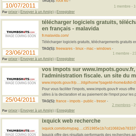
TAG(S):
rock 60
-
10/07/2011
1 membre - 10
orixor
Envoyer à un Ami(e)
Enregistrer
Par
|
|
télécharger logiciels gratuits, téléc
en français - malavida
fr.malavida.com/
Télécharger logiciels gratuits, téléchargements gratuits e
TAG(S):
freewares
-
linux
-
mac
-
windows
-
23/06/2011
1 membre - 23
orixor
Envoyer à un Ami(e)
Enregistrer
Par
|
|
vos impots sur www.impots.gouv.fr, 
l'administration fiscale. un site du mi
www.impots.gouv.fr/p.....l/dgi/home?pageId=home&sfid=
Pour vous faciliter l'impots, www.impots.gouv.fr vous offre
utiles à la declaration et au paiement de l'impot pour les pa
25/04/2011
TAG(S):
france
-
impots
-
public
-
tresor
-
2 membres
- 2
orixor
Envoyer à un Ami(e)
Enregistrer
Par
|
|
ixquick web recherche
ixquick.com/do/mypag.....c351985e1b7cd10682eb78337
Ixquick offre des résultats performants des recherches a