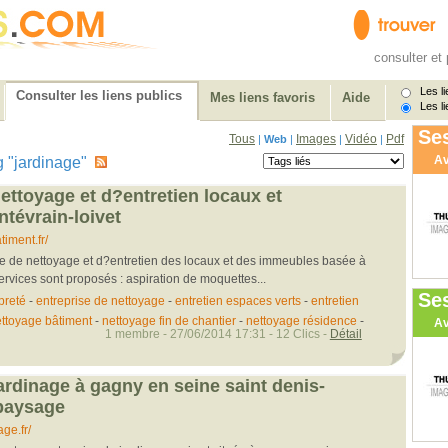
consulter et 
Les li
Consulter les liens publics
Mes liens favoris
Aide
Les li
Ses
Tous
Images
Vidéo
Pdf
|
Web
|
|
|
Av
tag "jardinage"
ettoyage et d?entretien locaux et
tévrain-loivet
iment.fr/
se de nettoyage et d?entretien des locaux et des immeubles basée à
ervices sont proposés : aspiration de moquettes...
Se
preté
-
entreprise de nettoyage
-
entretien espaces verts
-
entretien
ttoyage bâtiment
-
nettoyage fin de chantier
-
nettoyage résidence
-
Av
1 membre - 27/06/2014 17:31 - 12 Clics -
Détail
ardinage à gagny en seine saint denis-
paysage
ge.fr/