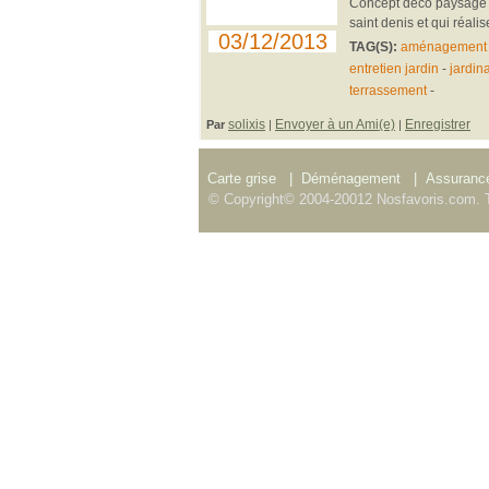
Concept déco paysage e
saint denis et qui réali
03/12/2013
TAG(S):
aménagement 
entretien jardin
-
jardin
terrassement
-
solixis
Envoyer à un Ami(e)
Enregistrer
Par
|
|
Carte grise
|
Déménagement
|
Assurance
© Copyright© 2004-20012 Nosfavoris.com. T