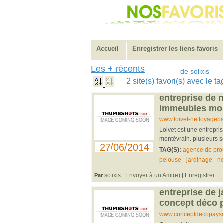
Accueil
Enregistrer les liens favoris
Les + récents
de solixis
2 site(s) favori(s) avec le 
entreprise de n
immeubles mon
www.loivet-nettoyagebat
Loivet est une entrepri
montévrain. plusieurs s
27/06/2014
TAG(S):
agence de pro
pelouse
-
jardinage
-
ne
solixis
Envoyer à un Ami(e)
Enregistrer
Par
|
|
entreprise de j
concept déco 
www.conceptdecopaysa