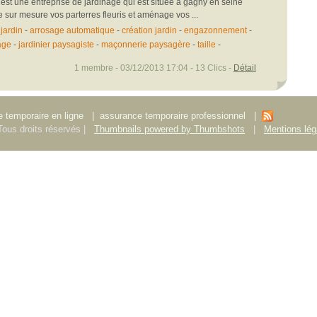
st une entreprise de jardinage qui est située à gagny en seine
se sur mesure vos parterres fleuris et aménage vos ...
jardin
-
arrosage automatique
-
création jardin
-
engazonnement
-
age
-
jardinier paysagiste
-
maçonnerie paysagère
-
taille
-
1 membre - 03/12/2013 17:04 - 13 Clics -
Détail
 temporaire en ligne
|
assurance temporaire professionnel
|
ous droits réservés |
Thumbnails powered by Thumbshots
|
Mentions lég