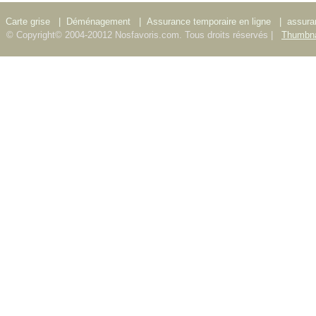
Carte grise
|
Déménagement
|
Assurance temporaire en ligne
|
assura
© Copyright© 2004-20012 Nosfavoris.com. Tous droits réservés |
Thumbna