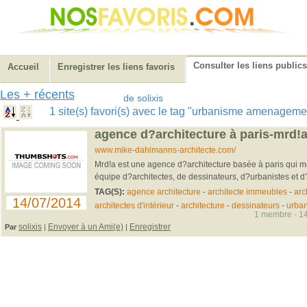
Consulter les liens publics
Accueil
Enregistrer les liens favoris
Les + récents
de solixis
1 site(s) favori(s) avec le tag "urbanisme amenagem
agence d?architecture à paris-mrd!
www.mike-dahlmanns-architecte.com/
Mrd!a est une agence d?architecture basée à paris qui me
équipe d?architectes, de dessinateurs, d?urbanistes et d?
TAG(S):
agence architecture
-
architecte immeubles
-
arc
14/07/2014
architectes d'intérieur
-
architecture
-
dessinateurs
-
urba
1 membre - 14
solixis
Envoyer à un Ami(e)
Enregistrer
Par
|
|