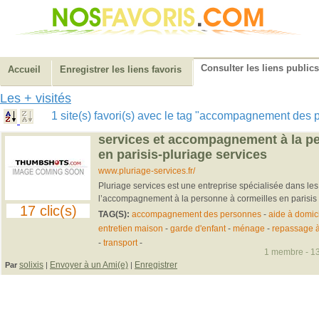
Consulter les liens publics
Accueil
Enregistrer les liens favoris
Les + visités
1 site(s) favori(s) avec le tag "accompagnement de
services et accompagnement à la p
en parisis-pluriage services
www.pluriage-services.fr/
Pluriage services est une entreprise spécialisée dans les
l’accompagnement à la personne à cormeilles en parisis e
17 clic(s)
TAG(S):
accompagnement des personnes
-
aide à domic
entretien maison
-
garde d'enfant
-
ménage
-
repassage à
-
transport
-
1 membre - 13
solixis
Envoyer à un Ami(e)
Enregistrer
Par
|
|