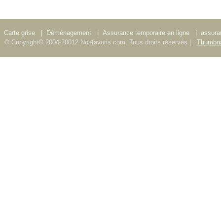
Carte grise
|
Déménagement
|
Assurance temporaire en ligne
|
assura
© Copyright© 2004-20012 Nosfavoris.com. Tous droits réservés |
Thumbna