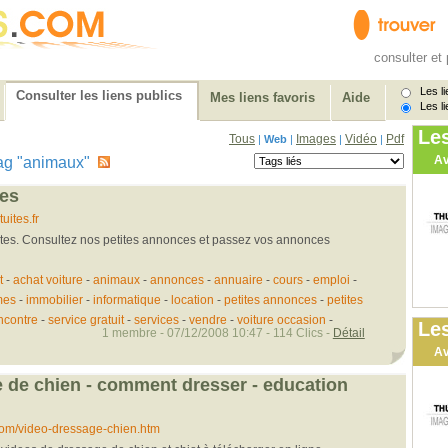
consulter et 
Les li
Consulter les liens publics
Mes liens favoris
Aide
Les li
Le
Tous
Images
Vidéo
Pdf
|
Web
|
|
|
Av
e tag "animaux"
ces
ites.fr
ites. Consultez nos petites annonces et passez vos annonces
t
-
achat voiture
-
animaux
-
annonces
-
annuaire
-
cours
-
emploi
-
es
-
immobilier
-
informatique
-
location
-
petites annonces
-
petites
ncontre
-
service gratuit
-
services
-
vendre
-
voiture occasion
-
Les
1 membre - 07/12/2008 10:47 - 114 Clics -
Détail
Av
 de chien - comment dresser - education
om/video-dressage-chien.htm