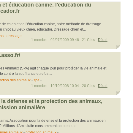
 et éducation canine. l'education du
cador.fr
e de chien et de l'éducation canine, notre méthode de dressage
u chiot au vieux chien, éducador. Dressage chien et...
ns
-
dressage
-
1 membre - 02/07/2009 09:46 - 21 Clics -
Détail
asso.fr/
des Animaux (SPA) agit chaque jour pour protéger la vie animale et
 contre la souffrance et refus ...
ection des animaux
-
spa
-
1 membre - 19/10/2008 10:04 - 20 Clics -
Détail
 la défense et la protection des animaux,
ission animalière
'amis. Association pour la défense et la protection des animaux en
 Millions d'Amis lutte constamment contre toute...
enses animaux
-
protection animaux
-