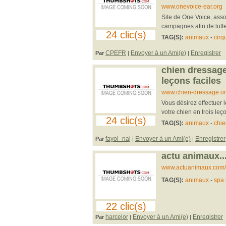
www.onevoice-ear.org
Site de One Voice, ass
campagnes afin de lutte
24 clic(s)
TAG(S):
animaux
-
cirq
CPEFR
Envoyer à un Ami(e)
Enregistrer
Par
|
|
chien dressage 
leçons faciles
www.chien-dressage.or
Vous désirez effectuer
votre chien en trois leço
24 clic(s)
TAG(S):
animaux
-
chie
fayol_naj
Envoyer à un Ami(e)
Enregistrer
Par
|
|
actu animaux..
www.actuanimaux.com/
TAG(S):
animaux
-
spa
22 clic(s)
harcelor
Envoyer à un Ami(e)
Enregistrer
Par
|
|