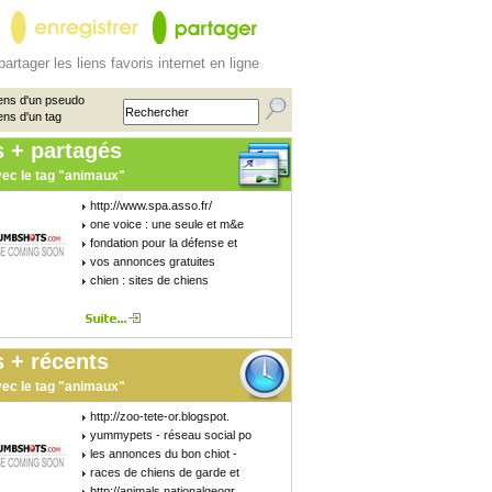
partager les liens favoris internet en ligne
ens d'un pseudo
ens d'un tag
s + partagés
ec le tag "animaux"
http://www.spa.asso.fr/
one voice : une seule et m&e
fondation pour la défense et
vos annonces gratuites
chien : sites de chiens
 + récents
ec le tag "animaux"
http://zoo-tete-or.blogspot.
yummypets - réseau social po
les annonces du bon chiot -
races de chiens de garde et
http://animals.nationalgeogr