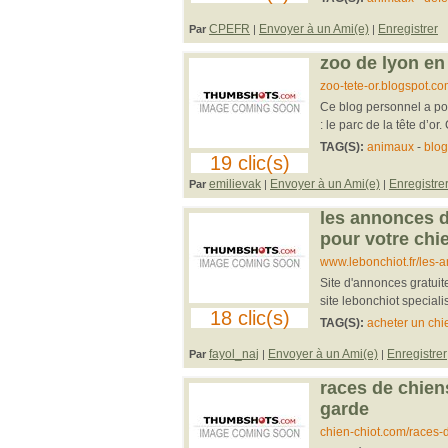
CPEFR
Envoyer à un Ami(e)
Enregistrer
Par
|
|
zoo de lyon en
zoo-tete-or.blogspot.c
Ce blog personnel a pou
: le parc de la tête d’or.
TAG(S):
animaux
-
blog
19 clic(s)
emilievak
Envoyer à un Ami(e)
Enregistre
Par
|
|
les annonces du
pour votre chi
www.lebonchiot.fr/les-
Site d'annonces gratuite
site lebonchiot special
18 clic(s)
TAG(S):
acheter un chi
fayol_naj
Envoyer à un Ami(e)
Enregistrer
Par
|
|
races de chien
garde
chien-chiot.com/races