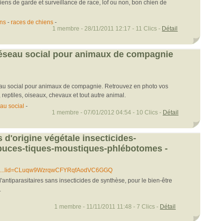
iens de garde et surveillance de race, lof ou non, bon chien de
ns
-
races de chiens
-
1 membre - 28/11/2011 12:17 - 11 Clics -
Détail
éseau social pour animaux de compagnie
au social pour animaux de compagnie. Retrouvez en photo vos
 reptiles, oiseaux, chevaux et tout autre animal.
au social
-
1 membre - 07/01/2012 04:54 - 10 Clics -
Détail
s d'origine végétale insecticides-
 puces-tiques-moustiques-phlébotomes -
m.....lid=CLuqw9WzrqwCFYRqfAodVC6GGQ
tiparasitaires sans insecticides de synthèse, pour le bien-être
.
1 membre - 11/11/2011 11:48 - 7 Clics -
Détail