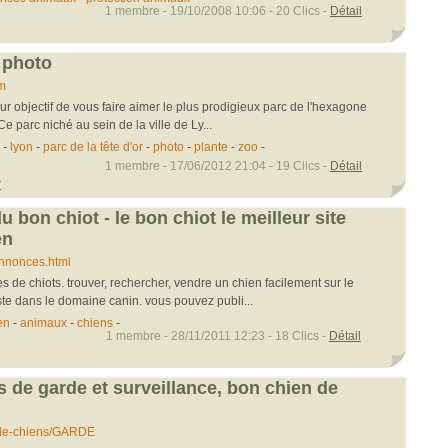
1 membre - 19/10/2008 10:06 - 20 Clics -
Détail
 photo
om
r objectif de vous faire aimer le plus prodigieux parc de l'hexagone
 Ce parc niché au sein de la ville de Ly...
-
lyon
-
parc de la tête d'or
-
photo
-
plante
-
zoo
-
1 membre - 17/06/2012 21:04 - 19 Clics -
Détail
r
 bon chiot - le bon chiot le meilleur site
en
annonces.html
s de chiots. trouver, rechercher, vendre un chien facilement sur le
iste dans le domaine canin. vous pouvez publi...
en
-
animaux
-
chiens
-
1 membre - 28/11/2011 12:23 - 18 Clics -
Détail
s de garde et surveillance, bon chien de
-de-chiens/GARDE