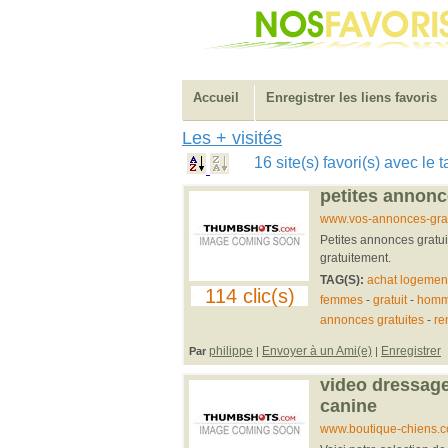
Accueil
Enregistrer les liens favoris
Les + visités
16 site(s) favori(s) avec l
petites annon
www.vos-annonces-gratu
Petites annonces gratu
gratuitement.
TAG(S):
achat logemen
114 clic(s)
femmes
-
gratuit
-
homm
annonces gratuites
-
re
philippe
Envoyer à un Ami(e)
Enregistrer
Par
|
|
video dressage
canine
www.boutique-chiens.c