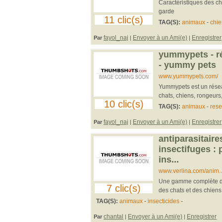
Caractéristiques des ch
garde
11 clic(s)
TAG(S):
animaux
-
chie
fayol_naj
Envoyer à un Ami(e)
Enregistrer
Par
|
|
yummypets - r
- yummy pets
www.yummypets.com/
Yummypets est un rése
chats, chiens, rongeurs,
10 clic(s)
TAG(S):
animaux
-
rese
fayol_naj
Envoyer à un Ami(e)
Enregistrer
Par
|
|
antiparasitaire
insectifuges :
ins...
www.verlina.com/ani
Une gamme complète d'an
7 clic(s)
des chats et des chiens
TAG(S):
animaux
-
insecticides
-
chantal
Envoyer à un Ami(e)
Enregistrer
Par
|
|