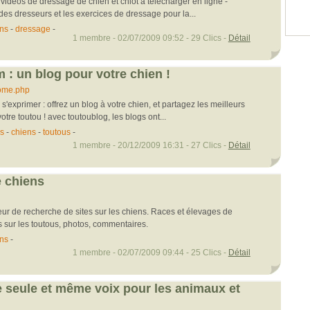
 videos de dressage de chien et chiot à télécharger en ligne -
des dresseurs et les exercices de dressage pour la...
ns
-
dressage
-
1 membre - 02/07/2009 09:52 - 29 Clics -
Détail
 : un blog pour votre chien !
ome.php
 s'exprimer : offrez un blog à votre chien, et partagez les meilleurs
re toutou ! avec toutoublog, les blogs ont...
s
-
chiens
-
toutous
-
1 membre - 20/12/2009 16:31 - 27 Clics -
Détail
e chiens
ur de recherche de sites sur les chiens. Races et élevages de
s sur les toutous, photos, commentaires.
ns
-
1 membre - 02/07/2009 09:44 - 25 Clics -
Détail
e seule et même voix pour les animaux et