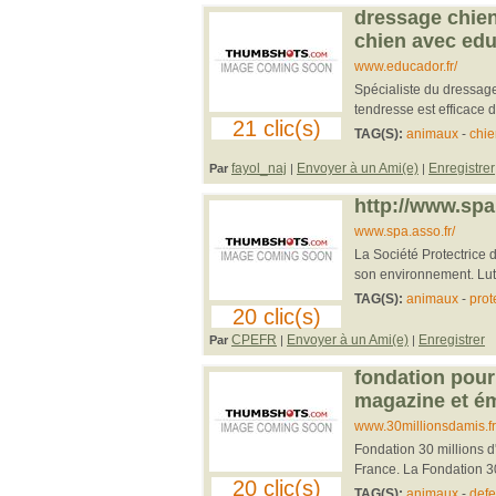
dressage chien
chien avec edu
www.educador.fr/
Spécialiste du dressag
tendresse est efficace d
21 clic(s)
TAG(S):
animaux
-
chie
fayol_naj
Envoyer à un Ami(e)
Enregistrer
Par
|
|
http://www.spa.
www.spa.asso.fr/
La Société Protectrice 
son environnement. Lutte
TAG(S):
animaux
-
prot
20 clic(s)
CPEFR
Envoyer à un Ami(e)
Enregistrer
Par
|
|
fondation pour
magazine et ém
www.30millionsdamis.fr
Fondation 30 millions d
France. La Fondation 30
20 clic(s)
TAG(S):
animaux
-
def