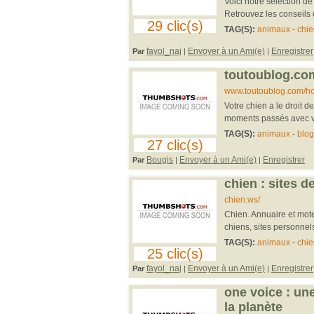
Voici notre selection de
Retrouvez les conseils 
29 clic(s)
TAG(S):
animaux
-
chie
fayol_naj
Envoyer à un Ami(e)
Enregistrer
Par
|
|
toutoublog.com
www.toutoublog.com/h
Votre chien a le droit de
moments passés avec vot
TAG(S):
animaux
-
blog
27 clic(s)
Bougis
Envoyer à un Ami(e)
Enregistrer
Par
|
|
chien : sites d
chien.ws/
Chien. Annuaire et mote
chiens, sites personnel
TAG(S):
animaux
-
chie
25 clic(s)
fayol_naj
Envoyer à un Ami(e)
Enregistrer
Par
|
|
one voice : un
la planète